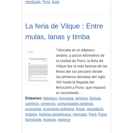
mestizaje
,
Perú
,
tesis
La feria de Vilque : Entre
mulas, lanas y timba
"Ubicada en el altiplano
andino, a pocos kilómetros de
la ciudad de Puno, la feria de
Vilque fue la más famosa de las
ferias del sur peruano desde
las primeras décadas del siglo
XIX hasta la llegada del
ferrocarril a Puno, que impulsó
el crecimiento…
Etiquetas:
Altiplano
,
Arequipa
,
arrieros
,
Bolivia
,
caminos
,
comercio
,
comunidades andinas
,
economía
,
economía indígena
,
ferias
,
ganadería
,
historia
,
historia republicana
,
mercado
,
Perú
,
Puno
,
transporte
,
trueque
,
viajeros