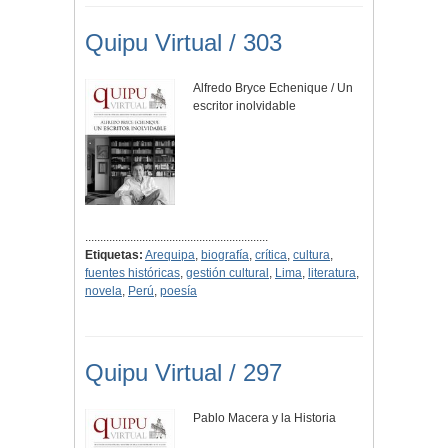
Quipu Virtual / 303
Alfredo Bryce Echenique / Un
escritor inolvidable
.............................................................
Etiquetas:
Arequipa
,
biografía
,
crítica
,
cultura
,
fuentes históricas
,
gestión cultural
,
Lima
,
literatura
,
novela
,
Perú
,
poesía
Quipu Virtual / 297
Pablo Macera y la Historia