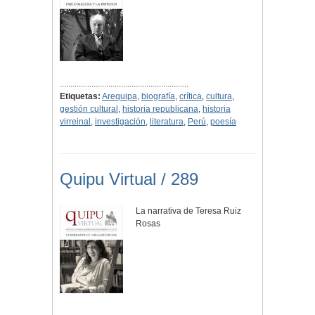
.............................................................
Etiquetas:
Arequipa
,
biografía
,
crítica
,
cultura
,
gestión cultural
,
historia republicana
,
historia
virreinal
,
investigación
,
literatura
,
Perú
,
poesía
Quipu Virtual / 289
La narrativa de Teresa Ruiz
Rosas