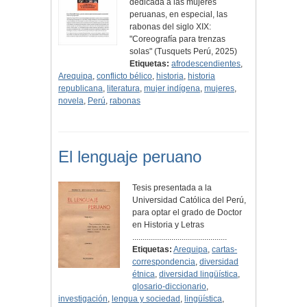
dedicada a las mujeres
peruanas, en especial, las
rabonas del siglo XIX:
"Coreografía para trenzas
solas" (Tusquets Perú, 2025)
Etiquetas:
afrodescendientes
,
Arequipa
,
conflicto bélico
,
historia
,
historia
republicana
,
literatura
,
mujer indígena
,
mujeres
,
novela
,
Perú
,
rabonas
El lenguaje peruano
Tesis presentada a la
Universidad Católica del Perú,
para optar el grado de Doctor
en Historia y Letras
..............................................
Etiquetas:
Arequipa
,
cartas-
correspondencia
,
diversidad
étnica
,
diversidad lingüística
,
glosario-diccionario
,
investigación
,
lengua y sociedad
,
lingüística
,