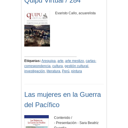
Quipu Virtual / 284
Evaristo Callo, acuarelista
.............................................................
Etiquetas:
Arequipa
,
arte
,
arte mestizo
,
cartas-
correspondencia
,
cultura
,
gestión cultural
,
investigación
,
literatura
,
Perú
,
pintura
Las mujeres en la Guerra
del Pacífico
Contenido /
- Presentación - Sara Beatriz