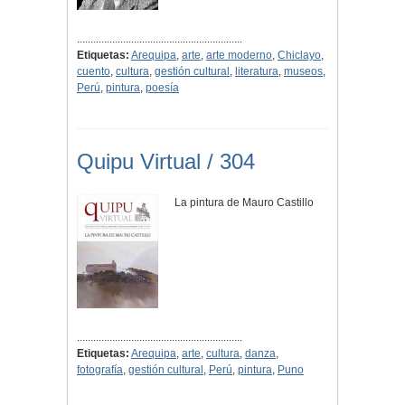
.............................................................
Etiquetas:
Arequipa
,
arte
,
arte moderno
,
Chiclayo
,
cuento
,
cultura
,
gestión cultural
,
literatura
,
museos
,
Perú
,
pintura
,
poesía
Quipu Virtual / 304
La pintura de Mauro Castillo
.............................................................
Etiquetas:
Arequipa
,
arte
,
cultura
,
danza
,
fotografía
,
gestión cultural
,
Perú
,
pintura
,
Puno