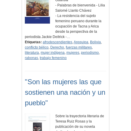
Guardia
- Palabras de bienvenida - Lilia
Salomé Llanto Chávez
- La resistencia del sujeto
femenino peruano durante la
ocupación de Tacna y Arica
desde la perspectiva de la
periodista Jackie Deitrick -…
Etiquetas:
afrodescendientes
,
Arequipa
,
Bolivia
,
conflicto bélico
,
Derecho
,
fuerzas militares
,
literatura
,
mujer indígena
,
mujeres
,
periodismo
,
rabonas
,
trabajo femenino
"Son las mujeres las que
sostienen una nación y un
pueblo"
Sobre la trayectoria literaria de
Teresa Ruiz Rosas y la
publicación de su novela