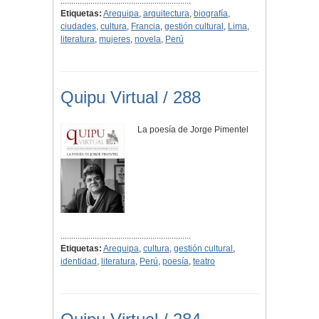
.............................................................
Etiquetas:
Arequipa
,
arquitectura
,
biografía
,
ciudades
,
cultura
,
Francia
,
gestión cultural
,
Lima
,
literatura
,
mujeres
,
novela
,
Perú
Quipu Virtual / 288
La poesía de Jorge Pimentel
.............................................................
Etiquetas:
Arequipa
,
cultura
,
gestión cultural
,
identidad
,
literatura
,
Perú
,
poesía
,
teatro