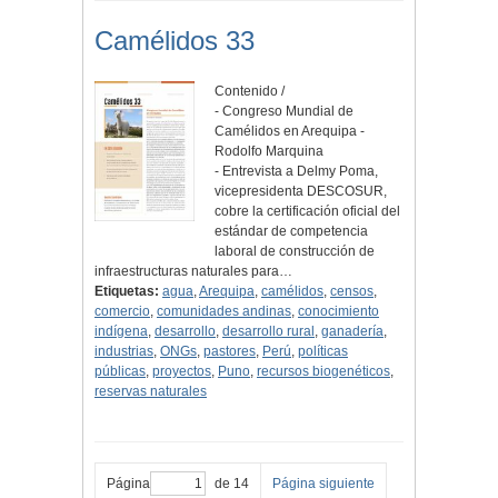
Camélidos 33
Contenido /
- Congreso Mundial de
Camélidos en Arequipa -
Rodolfo Marquina
- Entrevista a Delmy Poma,
vicepresidenta DESCOSUR,
cobre la certificación oficial del
estándar de competencia
laboral de construcción de
infraestructuras naturales para…
Etiquetas:
agua
,
Arequipa
,
camélidos
,
censos
,
comercio
,
comunidades andinas
,
conocimiento
indígena
,
desarrollo
,
desarrollo rural
,
ganadería
,
industrias
,
ONGs
,
pastores
,
Perú
,
políticas
públicas
,
proyectos
,
Puno
,
recursos biogenéticos
,
reservas naturales
Página
de 14
Página siguiente