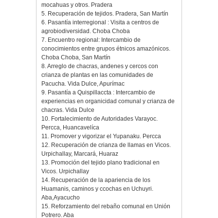
mocahuas y otros. Pradera
5. Recuperación de tejidos. Pradera, San Martín
6. Pasantía interregional : Visita a centros de
agrobiodiversidad. Choba Choba
7. Encuentro regional: Intercambio de
conocimientos entre grupos étnicos amazónicos.
Choba Choba, San Martín
8. Arreglo de chacras, andenes y cercos con
crianza de plantas en las comunidades de
Pacucha. Vida Dulce, Apurímac
9. Pasantía a Quispillaccta : Intercambio de
experiencias en organicidad comunal y crianza de
chacras. Vida Dulce
10. Fortalecimiento de Autoridades Varayoc.
Percca, Huancavelíca
11. Promover y vigorizar el Yupanaku. Percca
12. Recuperación de crianza de llamas en Vicos.
Urpichallay, Marcará, Huaraz
13. Promoción del tejido plano tradicional en
Vicos. Urpichallay
14. Recuperación de la apariencia de los
Huamanis, caminos y ccochas en Uchuyri.
Aba,Ayacucho
15. Reforzamiento del rebaño comunal en Unión
Potrero. Aba