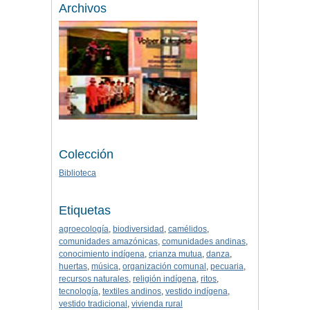
Archivos
Colección
Biblioteca
Etiquetas
agroecología
,
biodiversidad
,
camélidos
,
comunidades amazónicas
,
comunidades andinas
,
conocimiento indígena
,
crianza mutua
,
danza
,
huertas
,
música
,
organización comunal
,
pecuaria
,
recursos naturales
,
religión indígena
,
ritos
,
tecnología
,
textiles andinos
,
vestido indígena
,
vestido tradicional
,
vivienda rural