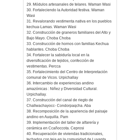
29. Módulos artesanales de telares. Waman Wasi
30. Fortaleciendo la Autoridad festiva. Waman
Wasi
31. Revalorando vestimenta nativa en los pueblos
kechua-Lamas. Waman Wasi
32. Construcción de graneros familiares del Alto y
Bajo Mayo. Choba Choba
33. Construcción de hornos con familias Kechua
hablantes. Choba Choba
34. Fortalecer la sabiduría local en la
diversificación de tejidos, confección de
vestimentas. Percca
35. Fortalecimiento del Centro de Interpretación
comunal de Vicos. Urpichallay
36. Intercambio de experiencias andino
amazónicas : Niñez y Diversidad Cultural.
Urpichallay.
37. Construcción del canal de riegto de
Challwachayocc- Condorpaqcha. Aba
38. Recomposición de la apariencia del paisaje
andino en Auquilla. Pam
39. Implementación del taller de alfarería y
cerámica en Ccañoccota. Ceprosi
40. Recuperación de viviendas tradicionales,
techados con teja en la comunidad de Luyanta.