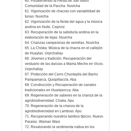
60. Fortaleciendo la Fiesta de San Isidro :
Comunidad de la Paccha. Nuvicha
61. Vigorización de chacras con variabilidad de
tunas. Nuvicha
62. Vigorización de la fiesta del agua y la música
andina en Huito. Ceprosi
63. Recuperación de la sabiduría andina en la
elaboración de lejas. Nuvicha
64. Crianzas campesinas de semillas. Nuvicha
65. La Chiska: Música de la chacra en el callejón
de Huaylas. Urpichallay
66. Jóvenes y tradición: Recuperación del
vestuario de las danzas a Mama Meche en Vicos.
Urpichallay
67. Protección del Cerro Chuntaylla del Barrio
Pampamarca, Quispillaccla. Aba
68. Construcción y Recuperación de canales
tradicionales en Huaripercca. Aba
69. Regeneración de saberes en la crianza de la
agrobiodiversidad. Chaka. Apu
70. Regeneración de la crianza de la
agrobiodiversidad en Lambras. Apu
71. Recuperando nuestros tambos típicos. Nuevo
Paraíso. Waman Wasi
72. Revalorando la vestimenta nativa en los