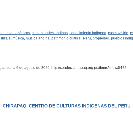
dades amazónicas
,
comunidades andinas
,
conocimiento indígena
,
cosmovisión
,
cr
stizaje
,
música
,
música andina
,
patrimonio cultural
,
Perú
,
propiedad
,
pueblos indí
, consulta 6 de agosto de 2026,
http://cendoc.chirapaq.org.pe/items/show/5472
.
CHIRAPAQ, CENTRO DE CULTURAS INDIGENAS DEL PERU