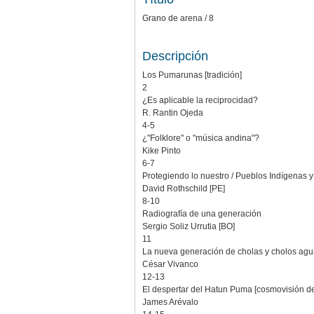
Grano de arena / 8
Descripción
Los Pumarunas [tradición]
2
¿Es aplicable la reciprocidad?
R. Rantin Ojeda
4-5
¿"Folklore" o "música andina"?
Kike Pinto
6-7
Protegiendo lo nuestro / Pueblos Indígenas 
David Rothschild [PE]
8-10
Radiografía de una generación
Sergio Soliz Urrutia [BO]
11
La nueva generación de cholas y cholos aguan
César Vivanco
12-13
El despertar del Hatun Puma [cosmovisión d
James Arévalo