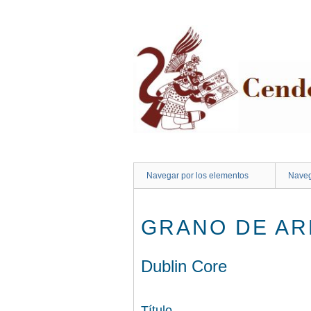
Saltar
al
contenido
principal
Navegar por los elementos
Naveg
GRANO DE ARE
Dublin Core
Título