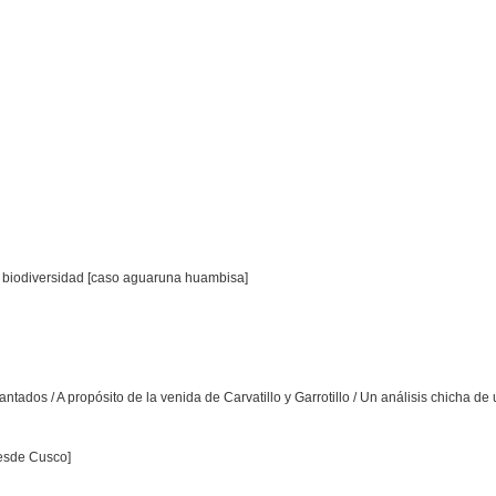
y biodiversidad [caso aguaruna huambisa]
tados / A propósito de la venida de Carvatillo y Garrotillo / Un análisis chicha d
esde Cusco]