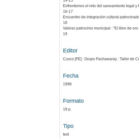
14-15
Enfrentemos el reto del saneamiento legal y
16-17
Encuentro de integración cultural patroci
18
Valioso patrocinio municipal : "El libro de or
19
Editor
Cusco [PE] : Grupo Pachawaray : Taller de 
Fecha
1998
Formato
19 p.
Tipo
text