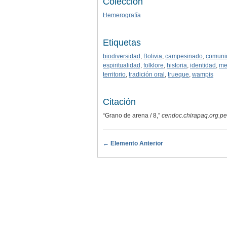
Colección
Hemerografía
Etiquetas
biodiversidad
,
Bolivia
,
campesinado
,
comuni
espiritualidad
,
folklore
,
historia
,
identidad
,
me
territorio
,
tradición oral
,
trueque
,
wampis
Citación
“Grano de arena / 8,”
cendoc.chirapaq.org.pe
← Elemento Anterior
.