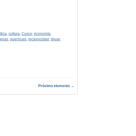
ítica
,
cultura
,
Cusco
,
economía
,
genas
,
quechuas
,
reciprocidad
,
shuar
,
Próximo elemento →