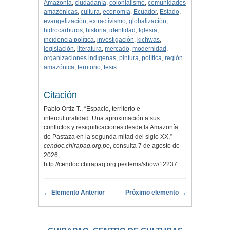
Amazonia
,
ciudadanía
,
colonialismo
,
comunidades
amazónicas
,
cultura
,
economía
,
Ecuador
,
Estado
,
evangelización
,
extractivismo
,
globalización
,
hidrocarburos
,
historia
,
identidad
,
Iglesia
,
incidencia política
,
investigación
,
kichwas
,
legislación
,
literatura
,
mercado
,
modernidad
,
organizaciones indígenas
,
pintura
,
política
,
región
amazónica
,
territorio
,
tesis
Citación
Pablo Ortiz-T., “Espacio, territorio e
interculturalidad. Una aproximación a sus
conflictos y resignificaciones desde la Amazonía
de Pastaza en la segunda mitad del siglo XX,”
cendoc.chirapaq.org.pe
, consulta 7 de agosto de
2026,
http://cendoc.chirapaq.org.pe/items/show/12237
.
← Elemento Anterior
Próximo elemento →