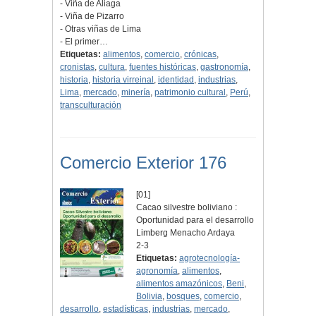
- Viña de Aliaga
- Viña de Pizarro
- Otras viñas de Lima
- El primer…
Etiquetas:
alimentos
,
comercio
,
crónicas
,
cronistas
,
cultura
,
fuentes históricas
,
gastronomía
,
historia
,
historia virreinal
,
identidad
,
industrias
,
Lima
,
mercado
,
minería
,
patrimonio cultural
,
Perú
,
transculturación
Comercio Exterior 176
[01]
Cacao silvestre boliviano :
Oportunidad para el desarrollo
Limberg Menacho Ardaya
2-3
Etiquetas:
agrotecnología-
agronomía
,
alimentos
,
alimentos amazónicos
,
Beni
,
Bolivia
,
bosques
,
comercio
,
desarrollo
,
estadísticas
,
industrias
,
mercado
,