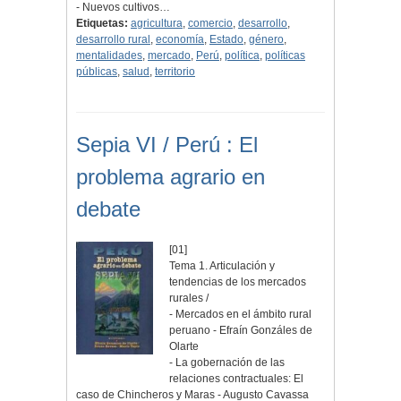
- Nuevos cultivos…
Etiquetas:
agricultura
,
comercio
,
desarrollo
,
desarrollo rural
,
economía
,
Estado
,
género
,
mentalidades
,
mercado
,
Perú
,
política
,
políticas
públicas
,
salud
,
territorio
Sepia VI / Perú : El
problema agrario en
debate
[01]
Tema 1. Articulación y
tendencias de los mercados
rurales /
- Mercados en el ámbito rural
peruano - Efraín Gonzáles de
Olarte
- La gobernación de las
relaciones contractuales: El
caso de Chincheros y Maras - Augusto Cavassa