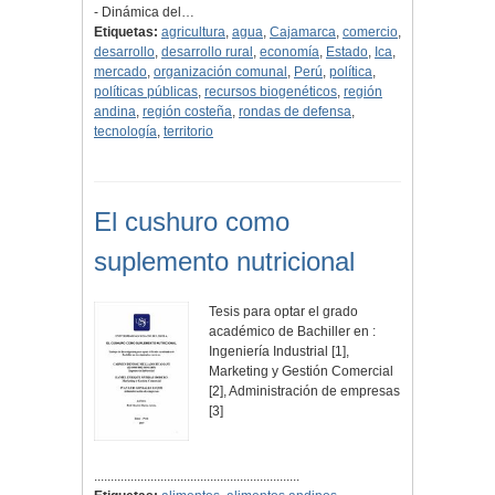
- Dinámica del…
Etiquetas:
agricultura
,
agua
,
Cajamarca
,
comercio
,
desarrollo
,
desarrollo rural
,
economía
,
Estado
,
Ica
,
mercado
,
organización comunal
,
Perú
,
política
,
políticas públicas
,
recursos biogenéticos
,
región
andina
,
región costeña
,
rondas de defensa
,
tecnología
,
territorio
El cushuro como
suplemento nutricional
Tesis para optar el grado
académico de Bachiller en :
Ingeniería Industrial [1],
Marketing y Gestión Comercial
[2], Administración de empresas
[3]
..............................................................