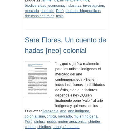
Etiquetas:
alimentos
,
alimentos andinos
,
biodiversidad
,
economía
,
industrias
,
investigación
,
mercado
,
nutrición
,
Perú
,
recursos biogenéticos
,
recursos naturales
,
tesis
Sara Flores. Un cuento de
hadas [neo] colonial
"... ¿qué significa realmente
para los artistas indígenas el
mercado del arte
contemporáneo? ¿Tienen
todos las mismas posibilidades
de éxito, o de que factores
depende este? ¿Quién
finalmente pone “valor” al arte
indígena y quienes son los…
Etiquetas:
Amazonia
,
arte
,
arte indígena
,
colonialismo
,
crítica
,
mercado
,
mujer indígena
,
Perú
,
pintura
,
poder
,
región amazónica
,
shipibo-
conibo
,
shipibos
,
trabajo femenino