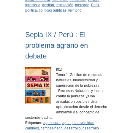
forestería
,
gestión
,
legislación
,
mercado
,
Perú
,
política
,
políticas públicas
,
territorio
Sepia IX / Perú : El
problema agrario en
debate
[01]
Tema 1. Gestión de recursos
naturales, biodiversidad y
superación de la pobreza /
- Recursos Naturales y lucha
contra la pobreza: ¿Una
articulación posible? Una
aproximación desde el derecho
ambiental y el concepto de
sostenibilidad -…
Etiquetas:
agricultura
,
agua
,
biodiversidad
,
caminos
,
campesinado
,
desarrollo
,
desarrollo