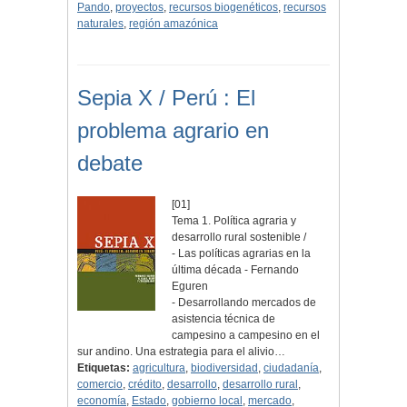
Pando
,
proyectos
,
recursos biogenéticos
,
recursos
naturales
,
región amazónica
Sepia X / Perú : El
problema agrario en
debate
[01]
Tema 1. Política agraria y
desarrollo rural sostenible /
- Las políticas agrarias en la
última década - Fernando
Eguren
- Desarrollando mercados de
asistencia técnica de
campesino a campesino en el
sur andino. Una estrategia para el alivio…
Etiquetas:
agricultura
,
biodiversidad
,
ciudadanía
,
comercio
,
crédito
,
desarrollo
,
desarrollo rural
,
economía
,
Estado
,
gobierno local
,
mercado
,