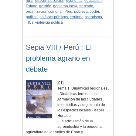
rural
,
descentralización
,
economía
,
educación
,
Estado
,
gestión
,
gobierno local
,
mercado
,
organización comunal
,
Perú
,
pobreza
,
poder
,
política
,
políticas públicas
,
territorio
,
terrorismo
,
TICs
,
violencia política
Sepia VIII / Perú : El
problema agrario en
debate
[01]
Tema 1. Dinámicas regionales /
- Dinámicas territoriales :
Afirmación de las ciudades
intermedias y surgimiento de
los espacios locales - Isabel
Hurtado
- La articulación de la
agroindustria y la pequeña
agricultura de los valles de Chao y…