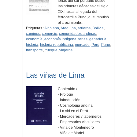
ferias del sur peruano desde
las primeras décadas del siglo
XIX hasta la llegada del
ferrocarril a Puno, que impulsó
el crecimiento…
Etiquetas:
Altiplano
,
Arequipa
,
arrieros
,
Bolivia
,
caminos
,
comercio
,
comunidades andinas
,
economía
,
economía indígena
,
ferias
,
ganadería
,
historia
,
historia republicana
,
mercado
,
Perú
,
Puno
,
transporte
,
trueque
,
viajeros
Las viñas de Lima
Contenido /
- Prólogo
- Introducción
- Cosmología andina
- La vid en el Perú
- Mercaderes y taberneros
- Empresarios viticultores
- Viña de Montenegro
- Viña de Martel