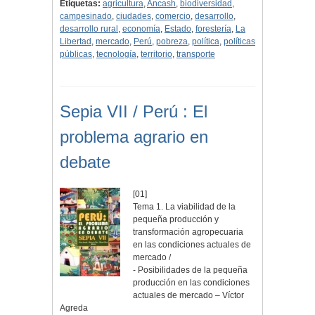
Etiquetas:
agricultura
,
Ancash
,
biodiversidad
,
campesinado
,
ciudades
,
comercio
,
desarrollo
,
desarrollo rural
,
economía
,
Estado
,
forestería
,
La
Libertad
,
mercado
,
Perú
,
pobreza
,
política
,
políticas
públicas
,
tecnología
,
territorio
,
transporte
Sepia VII / Perú : El
problema agrario en
debate
[01]
Tema 1. La viabilidad de la
pequeña producción y
transformación agropecuaria
en las condiciones actuales de
mercado /
- Posibilidades de la pequeña
producción en las condiciones
actuales de mercado – Víctor
Agreda