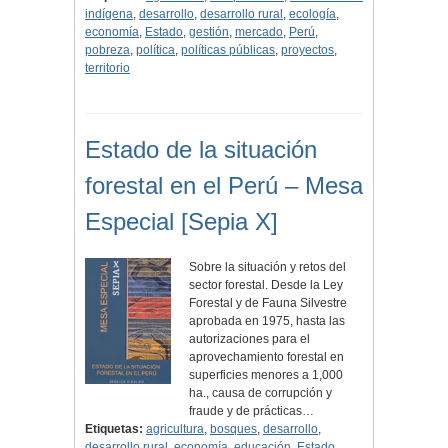
indígena
,
desarrollo
,
desarrollo rural
,
ecología
,
economía
,
Estado
,
gestión
,
mercado
,
Perú
,
pobreza
,
política
,
políticas públicas
,
proyectos
,
territorio
Estado de la situación
forestal en el Perú – Mesa
Especial [Sepia X]
Sobre la situación y retos del
sector forestal. Desde la Ley
Forestal y de Fauna Silvestre
aprobada en 1975, hasta las
autorizaciones para el
aprovechamiento forestal en
superficies menores a 1,000
ha., causa de corrupción y
fraude y de prácticas…
Etiquetas:
agricultura
,
bosques
,
desarrollo
,
desarrollo rural
,
economía
,
educación
,
Estado
,