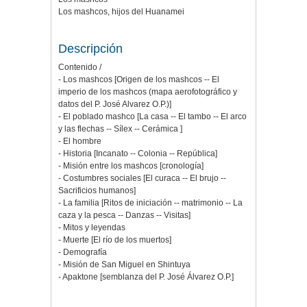
Los mashcos, hijos del Huanamei
Descripción
Contenido /
- Los mashcos [Origen de los mashcos -- El
imperio de los mashcos (mapa aerofotográfico y
datos del P. José Alvarez O.P.)]
- El poblado mashco [La casa -- El tambo -- El arco
y las flechas -- Sílex -- Cerámica ]
- El hombre
- Historia [Incanato -- Colonia -- República]
- Misión entre los mashcos [cronología]
- Costumbres sociales [El curaca -- El brujo --
Sacrificios humanos]
- La familia [Ritos de iniciación -- matrimonio -- La
caza y la pesca -- Danzas -- Visitas]
- Mitos y leyendas
- Muerte [El río de los muertos]
- Demografía
- Misión de San Miguel en Shintuya
- Apaktone [semblanza del P. José Álvarez O.P.]