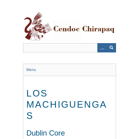
Saltar
al
contenido
principal
Menu
LOS
MACHIGUENGA
S
Dublin Core