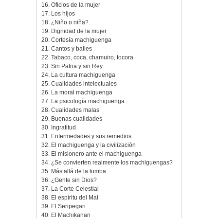
16. Oficios de la mujer
17. Los hijos
18. ¿Niño o niña?
19. Dignidad de la mujer
20. Cortesí­a machiguenga
21. Cantos y bailes
22. Tabaco, coca, chamuiro, tocora
23. Sin Patria y sin Rey
24. La cultura machiguenga
25. Cualidades intelectuales
26. La moral machiguenga
27. La psicologí­a machiguenga
28. Cualidades malas
29. Buenas cualidades
30. Ingratitud
31. Enfermedades y sus remedios
32. El machiguenga y la civilización
33. El misionero ante el machiguenga
34. ¿Se convierten realmente los machiguengas?
35. Más allá de la tumba
36. ¿Gente sin Dios?
37. La Corte Celestial
38. El espí­ritu del Mal
39. El Seripegari
40. El Machikanari