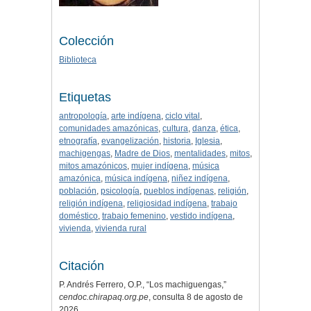
Colección
Biblioteca
Etiquetas
antropología
,
arte indígena
,
ciclo vital
,
comunidades amazónicas
,
cultura
,
danza
,
ética
,
etnografía
,
evangelización
,
historia
,
Iglesia
,
machigengas
,
Madre de Dios
,
mentalidades
,
mitos
,
mitos amazónicos
,
mujer indígena
,
música
amazónica
,
música indígena
,
niñez indígena
,
población
,
psicología
,
pueblos indígenas
,
religión
,
religión indígena
,
religiosidad indígena
,
trabajo
doméstico
,
trabajo femenino
,
vestido indígena
,
vivienda
,
vivienda rural
Citación
P. Andrés Ferrero, O.P., “Los machiguengas,”
cendoc.chirapaq.org.pe
, consulta 8 de agosto de
2026,