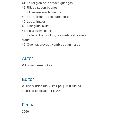
41. La religión de los machiguengas
42. Ritos y supersticiones
43. El cosmos machiguenga
44. Los orí­genes de la humanidad
45. Los animales
46. Omáguito Inkite
47. En la cueva del tigre
48. La luna, los morí­toni, la viruela y el planeta
Marte
49. Cuentos breves : Hombres y animales
Autor
P. Andrés Ferrero, O.P.
Editor
Puerto Maldonado - Lima [PE] : Instituto de
Estudios Tropicales "Pio Aza"
Fecha
1966