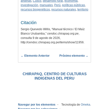
andinas
,
Cusco
,
desarrollo rural
,
economía
,
investigación
,
manuales
,
Perú
,
políticas públicas
,
recursos biogenéticos
,
recursos naturales
,
territorio
Citación
Sergio Quevedo Willis, “Manual técnico / El Maíz
Blanco Urubamba,”
cendoc.chirapaq.org.pe
,
consulta 9 de agosto de 2026,
http://cendoc.chirapaq.org.pe/items/show/11956
.
← Elemento Anterior
Próximo elemento →
CHIRAPAQ, CENTRO DE CULTURAS
INDIGENAS DEL PERU
.
Navegar por los elementos
Tecnología de
Omeka
.