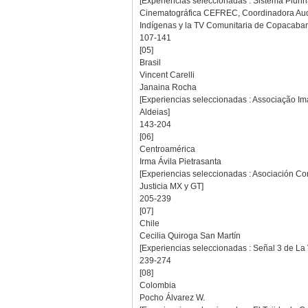
[Experiencias seleccionadas : Sistema Pluri
Cinematográfica CEFREC, Coordinadora Audio
Indígenas y la TV Comunitaria de Copacaba
107-141
[05]
Brasil
Vincent Carelli
Janaina Rocha
[Experiencias seleccionadas : Associação Im
Aldeias]
143-204
[06]
Centroamérica
Irma Ávila Pietrasanta
[Experiencias seleccionadas : Asociación C
Justicia MX y GT]
205-239
[07]
Chile
Cecilia Quiroga San Martín
[Experiencias seleccionadas : Señal 3 de La
239-274
[08]
Colombia
Pocho Álvarez W.