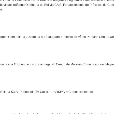
nacional de Comunicación de Pueblos Indígenas Originarios Campesinos e Intercul
visual Indígena Originaria de Bolivia CAIB, Fortalecimiento de Prácticas de Co
na]
agem Comunitária, A sede da aic é alugada, Coletivo de Vídeo Popular, Central Ún
omunicarte GT, Fundación Luciérnaga NI, Centro de Mujeres Comunicadoras Mayas
 Victoria S3LV, Parinacota TV-Quilicura, ADKIMVN Comunicaciones]