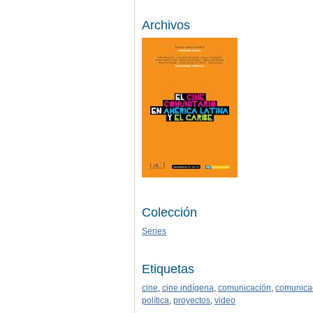
Archivos
Colección
Series
Etiquetas
cine
,
cine indígena
,
comunicación
,
comunicac
política
,
proyectos
,
video