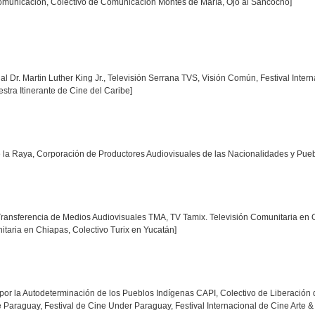
Comunicación, Colectivo de Comunicación Montes de María, Ojo al Sancocho]
l Dr. Martin Luther King Jr., Televisión Serrana TVS, Visión Común, Festival Inter
ra Itinerante de Cine del Caribe]
 de la Raya, Corporación de Productores Audiovisuales de las Nacionalidades y P
Transferencia de Medios Audiovisuales TMA, TV Tamix. Televisión Comunitaria e
aria en Chiapas, Colectivo Turix en Yucatán]
por la Autodeterminación de los Pueblos Indígenas CAPI, Colectivo de Liberación 
de Paraguay, Festival de Cine Under Paraguay, Festival Internacional de Cine Art