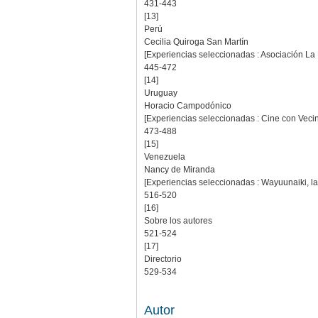
431-443
[13]
Perú
Cecilia Quiroga San Martín
[Experiencias seleccionadas : Asociación La 
445-472
[14]
Uruguay
Horacio Campodónico
[Experiencias seleccionadas : Cine con Vecin
473-488
[15]
Venezuela
Nancy de Miranda
[Experiencias seleccionadas : Wayuunaiki, l
516-520
[16]
Sobre los autores
521-524
[17]
Directorio
529-534
Autor