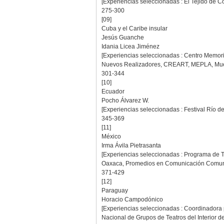
[Experiencias seleccionadas : El Tejido de 
275-300
[09]
Cuba y el Caribe insular
Jesús Guanche
Idania Licea Jiménez
[Experiencias seleccionadas : Centro Memoria
Nuevos Realizadores, CREART, MEPLA, Muest
301-344
[10]
Ecuador
Pocho Álvarez W.
[Experiencias seleccionadas : Festival Río
345-369
[11]
México
Irma Ávila Pietrasanta
[Experiencias seleccionadas : Programa de 
Oaxaca, Promedios en Comunicación Comunit
371-429
[12]
Paraguay
Horacio Campodónico
[Experiencias seleccionadas : Coordinadora 
Nacional de Grupos de Teatros del Interior 