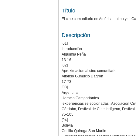
Título
El cine comunitario en América Latina y el C
Descripción
[01]
Introducción
Alquimia Peña
13-16
[02]
Aproximación al cine comunitario
Alfonso Gumucio Dagron
17-73
[03]
Argentina
Horacio Campodónico
[experiencias seleccionadas : Asociación Ci
Córdoba, Festival de Cine Indígena, Festi
75-105
[04]
Bolivia
Cecilia Quiroga San Martín