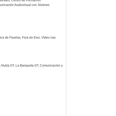
turales, Centro de Formación
municación Audiovisual con Jóvenes
ica de Favelas, Fora do Eixo, Vídeo nas
 Nutzij GT, La Banqueta GT, Comunicación y