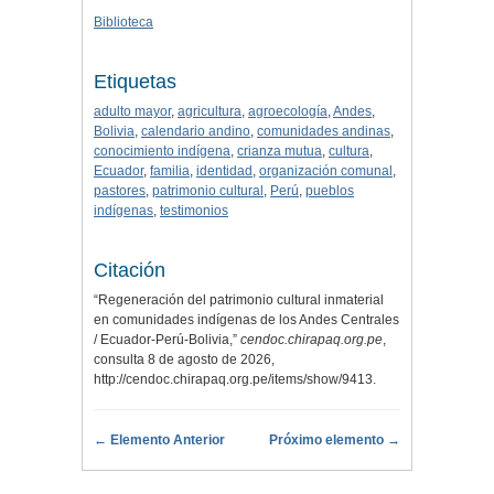
Biblioteca
Etiquetas
adulto mayor
,
agricultura
,
agroecología
,
Andes
,
Bolivia
,
calendario andino
,
comunidades andinas
,
conocimiento indígena
,
crianza mutua
,
cultura
,
Ecuador
,
familia
,
identidad
,
organización comunal
,
pastores
,
patrimonio cultural
,
Perú
,
pueblos
indígenas
,
testimonios
Citación
“Regeneración del patrimonio cultural inmaterial
en comunidades indígenas de los Andes Centrales
/ Ecuador-Perú-Bolivia,”
cendoc.chirapaq.org.pe
,
consulta 8 de agosto de 2026,
http://cendoc.chirapaq.org.pe/items/show/9413
.
← Elemento Anterior
Próximo elemento →