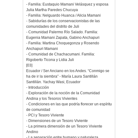
- Familia: Eustaquio Mamani Velásquez y esposa
Julia Martha Paredes Chucuya
- Familia: Nelguardo Huanca / Alicia Mamani
- Sabidurías de los conservacionistas de las
comunidades del distrito de Juli
- Comunidad Palermo Río Salado. Familia:
Eugenia Mamani Zapata, Gabino Anchapuri
- Familia: Martina Choquegonza y Rosendo
Anchapuri Mamani
- Comunidad de Chachacumani. Familia:
Rigoberto Ticona y Lidia Juli
[03]
Ecuador / Ser Anciano en los Andes. “Conmigo se
ha de ir la siembra” - María Laura Santillán
Santillán. Yachay Wasi, Ecuador
- Introducción
- Exploración de la noción de la Comunidad
Andina y los Tesoros Vivientes
- Condiciones en las que podría florecer un espíritu
de comunidad
- PCI y Tesoro Viviente
- Dimensiones de un Tesoro Viviente
- La primera dimensión de un Tesoro Viviente
Andino
- La separación entre humano y naturaleza