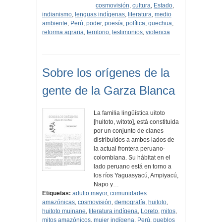
cosmovisión
,
cultura
,
Estado
,
indianismo
,
lenguas indígenas
,
literatura
,
medio
ambiente
,
Perú
,
poder
,
poesía
,
política
,
quechua
,
reforma agraria
,
territorio
,
testimonios
,
violencia
Sobre los orígenes de la
gente de la Garza Blanca
La familia lingüística uitoto
[huitoto, witoto], está constituida
por un conjunto de clanes
distribuidos a ambos lados de
la actual frontera peruano-
colombiana. Su hábitat en el
lado peruano está en torno a
los ríos Yaguasyacú, Ampiyacú,
Napo y…
Etiquetas:
adulto mayor
,
comunidades
amazónicas
,
cosmovisión
,
demografía
,
huitoto
,
huitoto muinane
,
literatura indígena
,
Loreto
,
mitos
,
mitos amazónicos
,
mujer indígena
,
Perú
,
pueblos