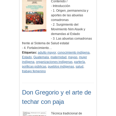
Contenido /
- Introducción
- 1. Origen, permanencia y
aportes de las abuelas
comadronas
- 2. Surgimiento del
Movimiento Nim Alaxik y
demandas al Estado
- 3. Las abuelas comadronas
frente al Sistema de Salud estatal
- 4. Fortalecimiento…
Etiquetas:
adulto mayor
,
conocimiento indígena
,
Estado
,
Guatemala
,
maternidad
,
mayas
,
mujer
indígena
,
organizaciones indígenas
,
partería
,
políticas públicas
,
pueblos indígenas
,
salud
,
trabajo femenino
Don Gregorio y el arte de
techar con paja
Técnica tradicional de