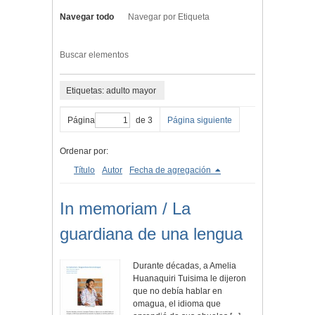
Navegar todo
Navegar por Etiqueta
Buscar elementos
Etiquetas: adulto mayor
Página
de 3
Página siguiente
Ordenar por:
Título
Autor
Fecha de agregación
In memoriam / La
guardiana de una lengua
Durante décadas, a Amelia
Huanaquiri Tuisima le dijeron
que no debía hablar en
omagua, el idioma que