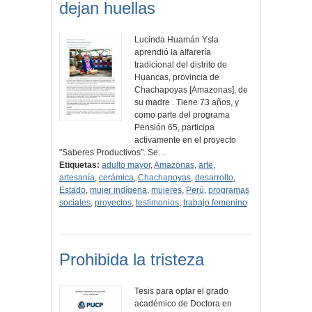
dejan huellas
Lucinda Huamán Ysla
aprendió la alfarería
tradicional del distrito de
Huancas, provincia de
Chachapoyas [Amazonas], de
su madre . Tiene 73 años, y
como parte del programa
Pensión 65, participa
activamente en el proyecto
"Saberes Productivos". Se…
Etiquetas:
adulto mayor
,
Amazonas
,
arte
,
artesanía
,
cerámica
,
Chachapoyas
,
desarrollo
,
Estado
,
mujer indígena
,
mujeres
,
Perú
,
programas
sociales
,
proyectos
,
testimonios
,
trabajo femenino
Prohibida la tristeza
Tesis para optar el grado
académico de Doctora en