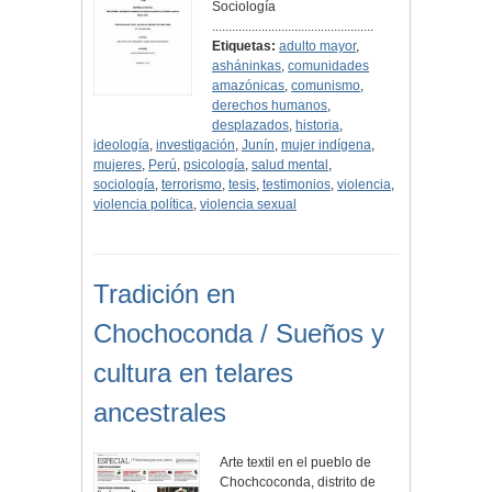
Sociología
.................................................
Etiquetas:
adulto mayor
,
asháninkas
,
comunidades
amazónicas
,
comunismo
,
derechos humanos
,
desplazados
,
historia
,
ideología
,
investigación
,
Junín
,
mujer indígena
,
mujeres
,
Perú
,
psicología
,
salud mental
,
sociología
,
terrorismo
,
tesis
,
testimonios
,
violencia
,
violencia política
,
violencia sexual
Tradición en
Chochoconda / Sueños y
cultura en telares
ancestrales
Arte textil en el pueblo de
Chochcoconda, distrito de