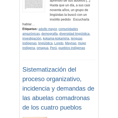
aprendió de sus abuelos [...]
Hasta que un día, a sus casi
noventa años, un grupo de
lingüistas la buscó con un
insólito pedido : Escucharla
hablar…
Etiquetas:
adulto mayor
,
comunidades
amazónicas
,
demografía
,
diversidad lingüística
,
investigación
,
kokama-kokamiria
,
lenguas
indígenas
,
lingüística
,
Loreto
,
Maynas
,
mujer
indígena
,
omagua
,
Perú
,
pueblos indígenas
Sistematización del
proceso organizativo,
incidencia y demandas de
las abuelas comadronas
de los cuatro pueblos