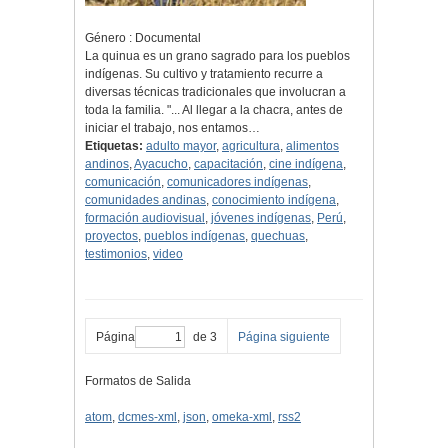
Género : Documental
La quinua es un grano sagrado para los pueblos
indígenas. Su cultivo y tratamiento recurre a
diversas técnicas tradicionales que involucran a
toda la familia. "... Al llegar a la chacra, antes de
iniciar el trabajo, nos entamos…
Etiquetas:
adulto mayor
,
agricultura
,
alimentos
andinos
,
Ayacucho
,
capacitación
,
cine indígena
,
comunicación
,
comunicadores indígenas
,
comunidades andinas
,
conocimiento indígena
,
formación audiovisual
,
jóvenes indígenas
,
Perú
,
proyectos
,
pueblos indígenas
,
quechuas
,
testimonios
,
video
Página
de 3
Página siguiente
Formatos de Salida
atom
,
dcmes-xml
,
json
,
omeka-xml
,
rss2