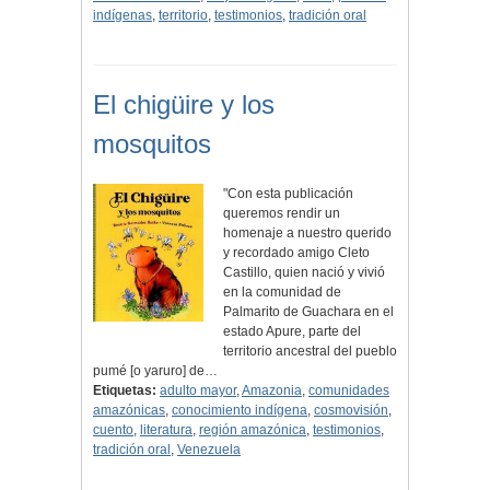
indígenas
,
territorio
,
testimonios
,
tradición oral
El chigüire y los
mosquitos
"Con esta publicación
queremos rendir un
homenaje a nuestro querido
y recordado amigo Cleto
Castillo, quien nació y vivió
en la comunidad de
Palmarito de Guachara en el
estado Apure, parte del
territorio ancestral del pueblo
pumé [o yaruro] de…
Etiquetas:
adulto mayor
,
Amazonia
,
comunidades
amazónicas
,
conocimiento indígena
,
cosmovisión
,
cuento
,
literatura
,
región amazónica
,
testimonios
,
tradición oral
,
Venezuela