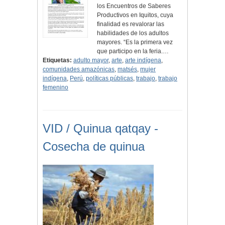
los Encuentros de Saberes
Productivos en Iquitos, cuya
finalidad es revalorar las
habilidades de los adultos
mayores. “Es la primera vez
que participo en la feria.…
Etiquetas:
adulto mayor
,
arte
,
arte indígena
,
comunidades amazónicas
,
matsés
,
mujer
indígena
,
Perú
,
políticas públicas
,
trabajo
,
trabajo
femenino
VID / Quinua qatqay -
Cosecha de quinua