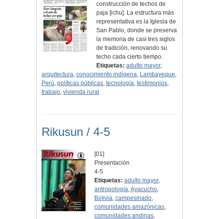
construcción de techos de
paja [ichu]. La estructura más
representativa es la Iglesia de
San Pablo, donde se preserva
la memoria de casi tres siglos
de tradición, renovando su
techo cada cierto tiempo.
Etiquetas:
adulto mayor
,
arquitectura
,
conocimiento indígena
,
Lambayeque
,
Perú
,
políticas públicas
,
tecnología
,
testimonios
,
trabajo
,
vivienda rural
Rikusun / 4-5
[01]
Presentación
4-5
Etiquetas:
adulto mayor
,
antropología
,
Ayacucho
,
Bolivia
,
campesinado
,
comunidades amazónicas
,
comunidades andinas
,