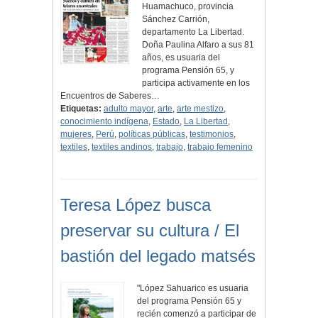
Huamachuco, provincia
Sánchez Carrión,
departamento La Libertad.
Doña Paulina Alfaro a sus 81
años, es usuaria del
programa Pensión 65, y
participa activamente en los
Encuentros de Saberes…
Etiquetas:
adulto mayor
,
arte
,
arte mestizo
,
conocimiento indígena
,
Estado
,
La Libertad
,
mujeres
,
Perú
,
políticas públicas
,
testimonios
,
textiles
,
textiles andinos
,
trabajo
,
trabajo femenino
Teresa López busca
preservar su cultura / El
bastión del legado matsés
"López Sahuarico es usuaria
del programa Pensión 65 y
recién comenzó a participar de