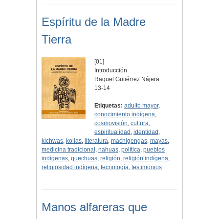
Espíritu de la Madre
Tierra
[01]
Introducción
Raquel Gutiérrez Nájera
13-14
Etiquetas:
adulto mayor
,
conocimiento indígena
,
cosmovisión
,
cultura
,
espiritualidad
,
identidad
,
kichwas
,
kollas
,
literatura
,
machigengas
,
mayas
,
medicina tradicional
,
nahuas
,
política
,
pueblos
indígenas
,
quechuas
,
religión
,
religión indígena
,
religiosidad indígena
,
tecnología
,
testimonios
Manos alfareras que