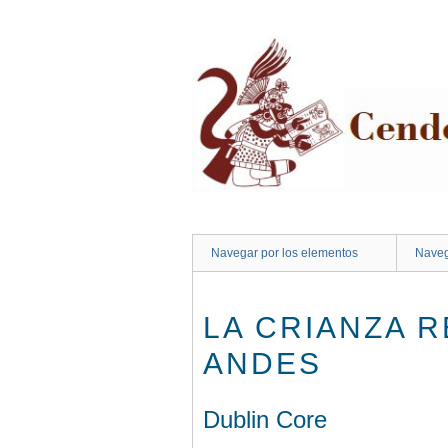
Saltar
al
contenido
principal
Navegar por los elementos
Naveg
LA CRIANZA R
ANDES
Dublin Core