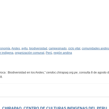
ronomía
,
Andes
,
ayllu
,
biodiversidad
,
campesinado
,
ciclo vital
,
comunidades andin
z indígena
,
organización comunal
,
Perú
,
región andina
roca : Biodiversidad en los Andes,”
cendoc.chirapaq.org.pe
, consulta 8 de agosto 
98
.
CHIRAPAQ, CENTRO DE CULTURAS INDIGENAS DEL PERU