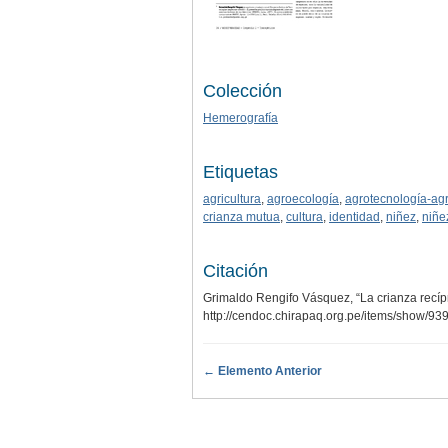
Colección
Hemerografía
Etiquetas
agricultura
,
agroecología
,
agrotecnología-ag
crianza mutua
,
cultura
,
identidad
,
niñez
,
niñe
Citación
Grimaldo Rengifo Vásquez, “La crianza recíp
http://cendoc.chirapaq.org.pe/items/show/93
← Elemento Anterior