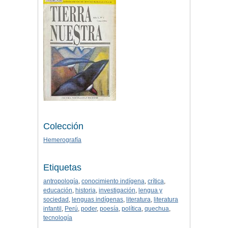
Colección
Hemerografía
Etiquetas
antropología
,
conocimiento indígena
,
crítica
,
educación
,
historia
,
investigación
,
lengua y
sociedad
,
lenguas indígenas
,
literatura
,
literatura
infantil
,
Perú
,
poder
,
poesía
,
política
,
quechua
,
tecnología