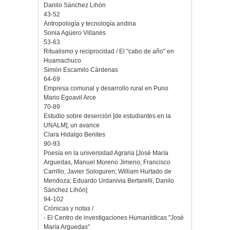
Danilo Sánchez Lihón
43-52
Antropología y tecnología andina
Sonia Agüero Villanes
53-63
Ritualismo y reciprocidad / El "cabo de año" en
Huamachuco
Simón Escamilo Cárdenas
64-69
Empresa comunal y desarrollo rural en Puno
Mario Egoavil Arce
70-89
Estudio sobre deserción [de estudiantes en la
UNALM]; un avance
Clara Hidalgo Benites
90-93
Poesía en la universidad Agraria [José María
Arguedas, Manuel Moreno Jimeno; Francisco
Carrillo; Javier Sologuren; William Hurtado de
Mendoza; Eduardo Urdanivia Bertarelli; Danilo
Sánchez Lihón]
94-102
Crónicas y notas /
- El Centro de investigaciones Humanísticas "José
María Arguedas"