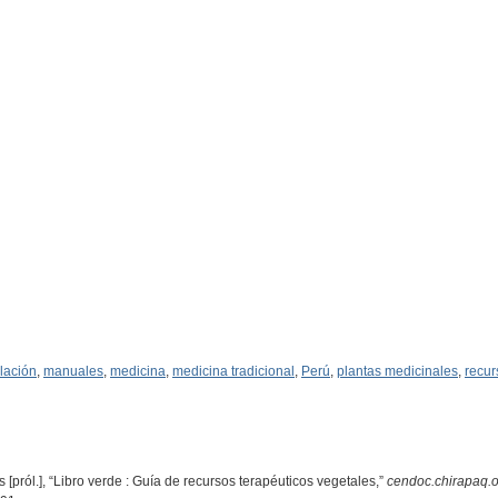
slación
,
manuales
,
medicina
,
medicina tradicional
,
Perú
,
plantas medicinales
,
recur
pról.], “Libro verde : Guía de recursos terapéuticos vegetales,”
cendoc.chirapaq.o