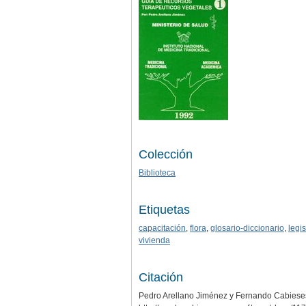
Colección
Biblioteca
Etiquetas
capacitación
,
flora
,
glosario-diccionario
,
legi
vivienda
Citación
Pedro Arellano Jiménez y Fernando Cabieses [