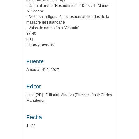
indígena, año 1, N° 4] /
- Carta al grupo "Resurgimiento" [Cusco] - Manuel
A. Seoane
- Defensa indígena / Las responsabilidades de la
masacre de Huancané
- Votos de adhesión a "Amauta"
37-40
[31]
Libros y revistas
Fuente
Amauta, N° 9, 1927
Editor
Lima [PE] : Editorial Minerva [Director : José Carlos
Mariátegui]
Fecha
1927