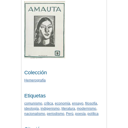
Colección
Hemerografía
Etiquetas
comunismo
,
crítica
,
economía
,
ensayo
,
filosofía
,
ideología
,
indigenismo
,
literatura
,
modernismo
,
nacionalismo
,
periodismo
,
Perú
,
poesía
,
política