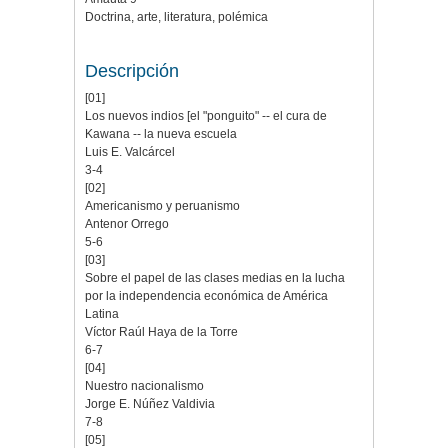
Doctrina, arte, literatura, polémica
Descripción
[01]
Los nuevos indios [el "ponguito" -- el cura de
Kawana -- la nueva escuela
Luis E. Valcárcel
3-4
[02]
Americanismo y peruanismo
Antenor Orrego
5-6
[03]
Sobre el papel de las clases medias en la lucha
por la independencia económica de América
Latina
Víctor Raúl Haya de la Torre
6-7
[04]
Nuestro nacionalismo
Jorge E. Núñez Valdivia
7-8
[05]