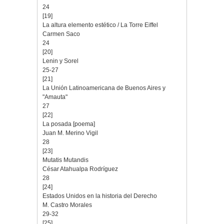
24
[19]
La altura elemento estético / La Torre Eiffel
Carmen Saco
24
[20]
Lenin y Sorel
25-27
[21]
La Unión Latinoamericana de Buenos Aires y
"Amauta"
27
[22]
La posada [poema]
Juan M. Merino Vigil
28
[23]
Mutatis Mutandis
César Atahualpa Rodríguez
28
[24]
Estados Unidos en la historia del Derecho
M. Castro Morales
29-32
[25]