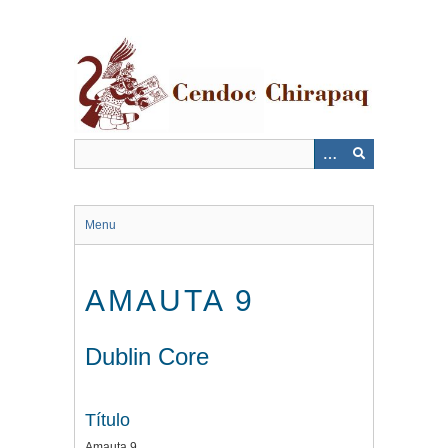
Saltar
al
contenido
principal
Menu
AMAUTA 9
Dublin Core
Título
Amauta 9