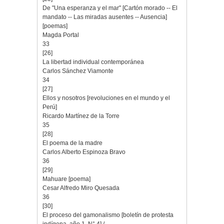
De "Una esperanza y el mar" [Cartón morado -- El
mandato -- Las miradas ausentes -- Ausencia]
[poemas]
Magda Portal
33
[26]
La libertad individual contemporánea
Carlos Sánchez Viamonte
34
[27]
Ellos y nosotros [revoluciones en el mundo y el
Perú]
Ricardo Martínez de la Torre
35
[28]
El poema de la madre
Carlos Alberto Espinoza Bravo
36
[29]
Mahuare [poema]
Cesar Alfredo Miro Quesada
36
[30]
El proceso del gamonalismo [boletín de protesta