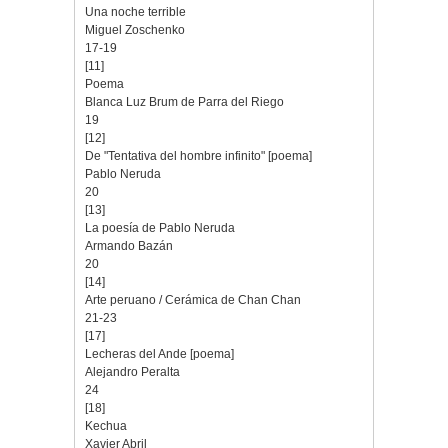
Una noche terrible
Miguel Zoschenko
17-19
[11]
Poema
Blanca Luz Brum de Parra del Riego
19
[12]
De "Tentativa del hombre infinito" [poema]
Pablo Neruda
20
[13]
La poesía de Pablo Neruda
Armando Bazán
20
[14]
Arte peruano / Cerámica de Chan Chan
21-23
[17]
Lecheras del Ande [poema]
Alejandro Peralta
24
[18]
Kechua
Xavier Abril