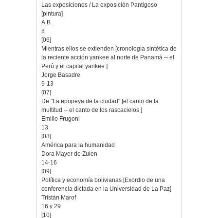
Las exposiciones / La exposición Pantigoso
[pintura]
A.B.
8
[06]
Mientras ellos se extienden [cronología sintética de
la reciente acción yankee al norte de Panamá -- el
Perú y el capital yankee ]
Jorge Basadre
9-13
[07]
De "La epopeya de la ciudad" [el canto de la
multitud -- el canto de los rascacielos ]
Emilio Frugoni
13
[08]
América para la humanidad
Dora Mayer de Zulen
14-16
[09]
Política y economía bolivianas [Exordio de una
conferencia dictada en la Universidad de La Paz]
Tristán Marof
16 y 29
[10]