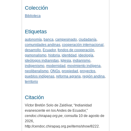
Colección
Biblioteca
Etiquetas
autonomía
,
banca
,
campesinado
,
ciudadanía
,
comunidades andinas
,
cooperación internacional
,
desarrollo
,
Ecuador
,
fondos de cooperación
,
gamonalismo
,
historia
,
identidad
,
ideología
,
ideólogos indianistas
,
Iglesia
,
indianismo
,
indigenismo
,
modernidad
,
movimiento indígena
,
neoliberalismo
,
ONGs
,
propiedad
,
proyectos
,
pueblos indígenas
,
reforma agraria
,
región andina
,
territorio
Citación
Víctor Bretón Solo de Zaldívar, “Indianidad
evanescente en los Andes de Ecuador,”
cendoc.chirapaq.org.pe
, consulta 10 de agosto de
2026,
http://cendoc.chirapaq.org.pe/items/show/8222
.