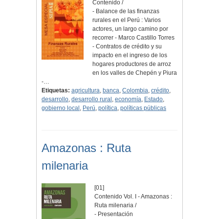
Contenido /
- Balance de las finanzas
rurales en el Perú : Varios
actores, un largo camino por
recorrer - Marco Castillo Torres
- Contratos de crédito y su
impacto en el ingreso de los
hogares productores de arroz
en los valles de Chepén y Piura
-…
Etiquetas:
agricultura
,
banca
,
Colombia
,
crédito
,
desarrollo
,
desarrollo rural
,
economía
,
Estado
,
gobierno local
,
Perú
,
política
,
políticas públicas
Amazonas : Ruta
milenaria
[01]
Contenido Vol. I - Amazonas :
Ruta milenaria /
- Presentación