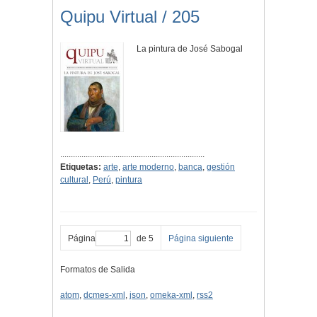
Quipu Virtual / 205
La pintura de José Sabogal
....................................................................
Etiquetas:
arte
,
arte moderno
,
banca
,
gestión
cultural
,
Perú
,
pintura
Página
de 5
Página siguiente
Formatos de Salida
atom
,
dcmes-xml
,
json
,
omeka-xml
,
rss2