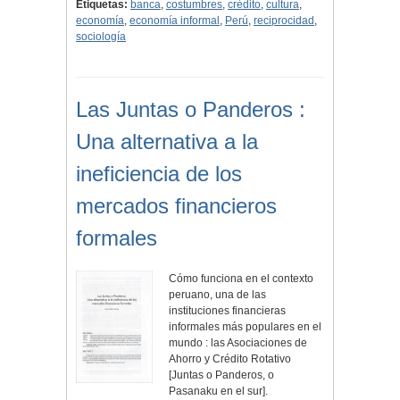
Etiquetas:
banca
,
costumbres
,
crédito
,
cultura
,
economía
,
economía informal
,
Perú
,
reciprocidad
,
sociología
Las Juntas o Panderos :
Una alternativa a la
ineficiencia de los
mercados financieros
formales
Cómo funciona en el contexto
peruano, una de las
instituciones financieras
informales más populares en el
mundo : las Asociaciones de
Ahorro y Crédito Rotativo
[Juntas o Panderos, o
Pasanaku en el sur].