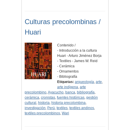
Culturas precolombinas /
Huari
Contenido /
- Introducción a la cultura
Huari - Arturo Jiménez Borja
- Textiles - James W. Reid
- Cerámica
- Ornamentos
- Bibliografía
Etiquetas:
arqueología
,
arte
,
arte indígena
,
arte
precolombino
,
Ayacucho
,
banca
,
bibliografía
,
cerámica
,
cronistas
,
fuentes históricas
,
gestión
cultural
,
historia
,
historia precolombina
,
investigación
,
Perú
,
textiles
,
textiles andinos
,
textiles precolombinos
,
Wari