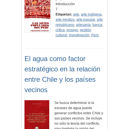
Introducción
7
Etiquetas:
arte
,
arte indígena
,
arte mestizo
,
arte popular
,
arte
republicano
,
artesanía
,
banca
,
crítica
,
ensayo
,
gestión
cultural
,
investigación
,
Perú
El agua como factor
estratégico en la relación
entre Chile y los países
vecinos
Se busca determinar si la
escasez de agua puede
generar conflictos entre Chile y
sus países vecinos. Se incluye
no sólo la teoría del conflicto,
sino también la visión del