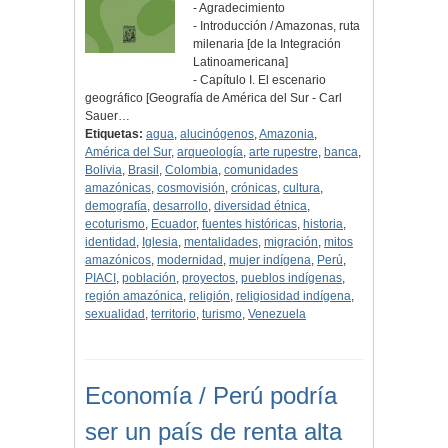
- Agradecimiento
- Introducción / Amazonas, ruta
milenaria [de la Integración
Latinoamericana]
- Capítulo I. El escenario
geográfico [Geografía de América del Sur - Carl
Sauer…
Etiquetas:
agua
,
alucinógenos
,
Amazonia
,
América del Sur
,
arqueología
,
arte rupestre
,
banca
,
Bolivia
,
Brasil
,
Colombia
,
comunidades
amazónicas
,
cosmovisión
,
crónicas
,
cultura
,
demografía
,
desarrollo
,
diversidad étnica
,
ecoturismo
,
Ecuador
,
fuentes históricas
,
historia
,
identidad
,
Iglesia
,
mentalidades
,
migración
,
mitos
amazónicos
,
modernidad
,
mujer indígena
,
Perú
,
PIACI
,
población
,
proyectos
,
pueblos indígenas
,
región amazónica
,
religión
,
religiosidad indígena
,
sexualidad
,
territorio
,
turismo
,
Venezuela
Economía / Perú podría
ser un país de renta alta