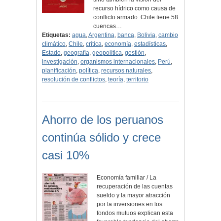
recurso hídrico como causa de
conflicto armado. Chile tiene 58
cuencas…
Etiquetas:
agua
,
Argentina
,
banca
,
Bolivia
,
cambio
climático
,
Chile
,
crítica
,
economía
,
estadísticas
,
Estado
,
geografía
,
geopolítica
,
gestión
,
investigación
,
organismos internacionales
,
Perú
,
planificación
,
política
,
recursos naturales
,
resolución de conflictos
,
teoría
,
territorio
Ahorro de los peruanos
continúa sólido y crece
casi 10%
Economía familiar / La
recuperación de las cuentas
sueldo y la mayor atracción
por la inversiones en los
fondos mutuos explican esta