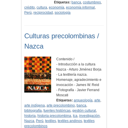
Etiquetas:
banca
,
costumbres
,
crédito
,
cultura
,
economía
,
economía informal
,
Perú
,
reciprocidad
,
sociología
Culturas precolombinas /
Nazca
Contenido /
- Introducción a la cultura
Nazca - Arturo Jiménez Borja
- La textilería nazca.
Homenaje, agradecimiento e
invocación - James W. Reid
- Fotografía - Javier Ferrand
Moscati
Etiquetas:
arqueología
,
arte
,
arte indígena
,
arte precolombino
,
banca
,
bibliografía
,
fuentes históricas
,
gestión cultural
,
historia
,
historia precolombina
,
Ica
,
investigación
,
Nazca
,
Perú
,
textiles
,
textiles andinos
,
textiles
precolombinos