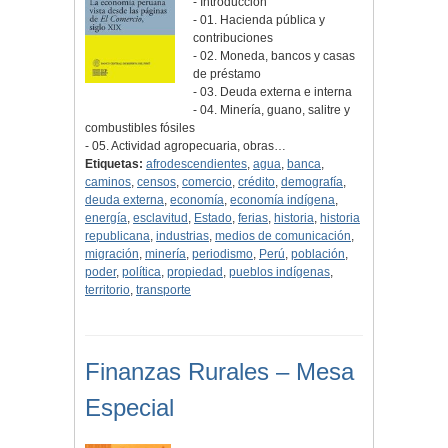
- Introducción
- 01. Hacienda pública y
contribuciones
- 02. Moneda, bancos y casas
de préstamo
- 03. Deuda externa e interna
- 04. Minería, guano, salitre y
combustibles fósiles
- 05. Actividad agropecuaria, obras…
Etiquetas:
afrodescendientes
,
agua
,
banca
,
caminos
,
censos
,
comercio
,
crédito
,
demografía
,
deuda externa
,
economía
,
economía indígena
,
energía
,
esclavitud
,
Estado
,
ferias
,
historia
,
historia
republicana
,
industrias
,
medios de comunicación
,
migración
,
minería
,
periodismo
,
Perú
,
población
,
poder
,
política
,
propiedad
,
pueblos indígenas
,
territorio
,
transporte
Finanzas Rurales – Mesa
Especial