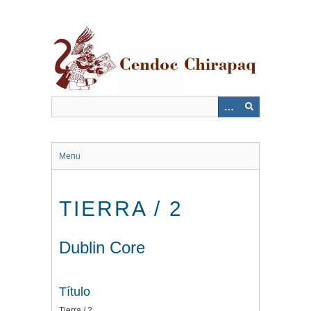
Saltar
al
contenido
principal
Menu
TIERRA / 2
Dublin Core
Título
Tierra / 2