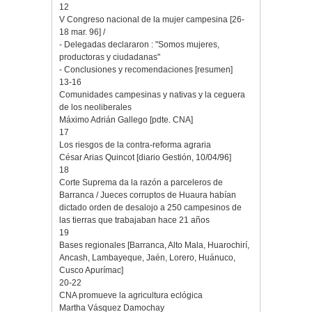
12
V Congreso nacional de la mujer campesina [26-
18 mar. 96] /
- Delegadas declararon : "Somos mujeres,
productoras y ciudadanas"
- Conclusiones y recomendaciones [resumen]
13-16
Comunidades campesinas y nativas y la ceguera
de los neoliberales
Máximo Adrián Gallego [pdte. CNA]
17
Los riesgos de la contra-reforma agraria
César Arias Quincot [diario Gestión, 10/04/96]
18
Corte Suprema da la razón a parceleros de
Barranca / Jueces corruptos de Huaura habían
dictado orden de desalojo a 250 campesinos de
las tierras que trabajaban hace 21 años
19
Bases regionales [Barranca, Alto Mala, Huarochirí,
Ancash, Lambayeque, Jaén, Lorero, Huánuco,
Cusco Apurímac]
20-22
CNA promueve la agricultura eclógica
Martha Vásquez Damochay