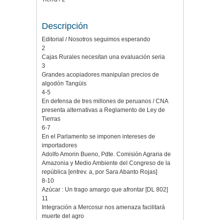
Descripción
Editorial / Nosotros seguimos esperando
2
Cajas Rurales necesitan una evaluación seria
3
Grandes acopiadores manipulan precios de
algodón Tangüis
4-5
En defensa de tres millones de peruanos / CNA
presenta alternativas a Reglamento de Ley de
Tierras
6-7
En el Parlamento se imponen intereses de
importadores
Adolfo Amorin Bueno, Pdte. Comisión Agraria de
Amazonia y Medio Ambiente del Congreso de la
república [entrev. a, por Sara Abanto Rojas]
8-10
Azúcar : Un trago amargo que afrontar [DL 802]
11
Integración a Mercosur nos amenaza facilitará
muerte del agro