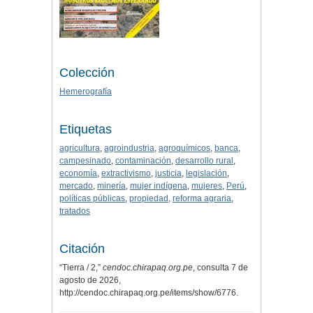
Colección
Hemerografía
Etiquetas
agricultura
,
agroindustria
,
agroquímicos
,
banca
,
campesinado
,
contaminación
,
desarrollo rural
,
economía
,
extractivismo
,
justicia
,
legislación
,
mercado
,
minería
,
mujer indígena
,
mujeres
,
Perú
,
políticas públicas
,
propiedad
,
reforma agraria
,
tratados
Citación
“Tierra / 2,”
cendoc.chirapaq.org.pe
, consulta 7 de
agosto de 2026,
http://cendoc.chirapaq.org.pe/items/show/6776
.