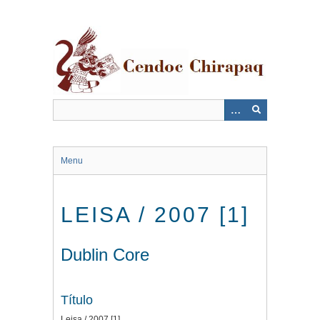
Saltar
al
contenido
principal
Menu
LEISA / 2007 [1]
Dublin Core
Título
Leisa / 2007 [1]