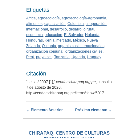
Etiquetas
África
,
agroecología
,
agrotecnología-agronomía
,
alimentos
,
capacitación
,
Colombia
,
cooperación
internacional
,
desarrollo
,
desarrollo rural
,
economía
,
educación
,
El Salvador
,
Holanda
,
Honduras
,
Kenia
,
mercado
,
México
,
Nueva
Zelanda
,
Oceanía
,
organismos internacionales
,
organización comunal
,
organizaciones civiles
,
Perú
,
proyectos
,
Tanzania
,
Uganda
,
Uruguay
Citación
“Leisa / 2007 [1],”
cendoc.chirapaq.org.pe
, consulta
7 de agosto de 2026,
http://cendoc.chirapaq.org.pe/items/show/6017
.
← Elemento Anterior
Próximo elemento →
CHIRAPAQ, CENTRO DE CULTURAS