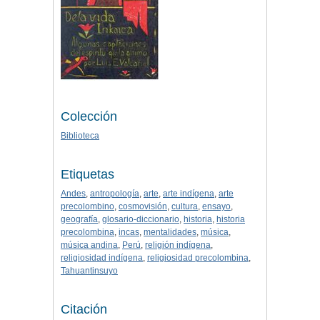
Colección
Biblioteca
Etiquetas
Andes
,
antropología
,
arte
,
arte indígena
,
arte
precolombino
,
cosmovisión
,
cultura
,
ensayo
,
geografía
,
glosario-diccionario
,
historia
,
historia
precolombina
,
incas
,
mentalidades
,
música
,
música andina
,
Perú
,
religión indígena
,
religiosidad indígena
,
religiosidad precolombina
,
Tahuantinsuyo
Citación