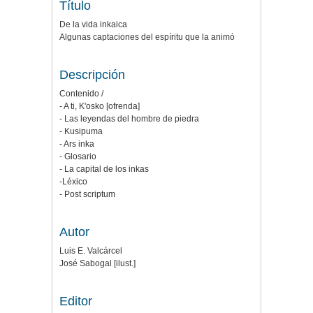
Título
De la vida inkaica
Algunas captaciones del espíritu que la animó
Descripción
Contenido /
- A ti, K'osko [ofrenda]
- Las leyendas del hombre de piedra
- Kusipuma
- Ars inka
- Glosario
- La capital de los inkas
-Léxico
- Post scriptum
Autor
Luis E. Valcárcel
José Sabogal [ilust.]
Editor