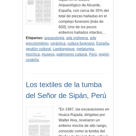
Arqueológico de Alicante,
España, con cerca de 35% del
total de piezas halladas en el
complejo funerario [más de
600]. Uno de los pocos
entierros hallados intactos,…
Etiquetas:
arqueología
,
arte indígena
,
arte
precolombino
,
cerámica
,
cultura funeraria
,
España
,
gestión cultural
,
Lambayeque
,
metalurgia
,
mochica
,
museos
,
patrimonio cultural
,
Perú
,
región
costeña
Los textiles de la tumba
del Señor de Sipán, Perú
"En 1987, las excavaciones en
Huaca Rajada, dirigidas por
Walter Alva, revelaron un
entierro moche de alto rango,
conocido como la tumba del