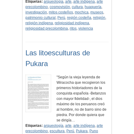
Etiquetas:
arqueología
,
arte
,
arte indígena
,
arte
precolombino
,
cosmovisión
,
cultura
,
huaquería
,
investigación
,
mitos costeños
,
mochica
,
museos
,
patrimonio cultural
,
Perú
,
región costeña
,
religión
,
religión indígena
,
religiosidad indígena
,
religiosidad precolombina
,
ritos
,
violencia
Las litoesculturas de
Pukara
"Según la vieja leyenda de
Wiracocha que recogieron los
primeros historiadores de la
conquista española -Betanzos
con mayor fidelidad-, el dios
máximo de los peruanos creó
al hombre, no de barro sino de
piedra. Por donde quiera que
se dirigía…
Etiquetas:
arqueología
,
arte
,
arte indígena
,
arte
precolombino
,
escultura
,
Perú
,
Pukara
,
Puno