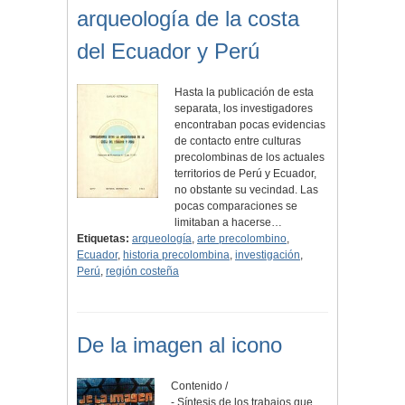
arqueología de la costa
del Ecuador y Perú
Hasta la publicación de esta
separata, los investigadores
encontraban pocas evidencias
de contacto entre culturas
precolombinas de los actuales
territorios de Perú y Ecuador,
no obstante su vecindad. Las
pocas comparaciones se
limitaban a hacerse…
Etiquetas:
arqueología
,
arte precolombino
,
Ecuador
,
historia precolombina
,
investigación
,
Perú
,
región costeña
De la imagen al icono
Contenido /
- Síntesis de los trabajos que