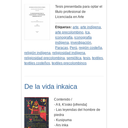
Tesis presentada para optar el
título profesional de
Licenciada en Arte
...................................................
Etiquetas:
arte
,
arte indígena
,
arte precolombino
,
Ica
,
iconografía
,
iconografía
indígena
,
investigación
,
Paracas
,
Perú
,
región costeña
,
religión indígena
,
religiosidad indígena
,
religiosidad precolombina
,
semiótica
,
tesis
,
textiles
,
textiles costeños
,
textiles precolombinos
De la vida inkaica
Contenido /
- A ti, K'osko [ofrenda]
- Las leyendas del hombre de
piedra
- Kusipuma
- Ars inka