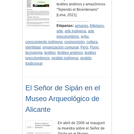
textiles andinos y amazónicos
"Tejiendo el Bicentenario"
[Lima, 2021]
....................................
Etiquetas:
aimaras
,
Altiplano
,
arte
,
arte indígena
,
arte
precolombino
,
ayllu
,
conocimiento indígena
,
cosmovisión
,
cultura
,
identidad
,
organización comunal
,
Perú
,
Puno
,
tecnología
,
textiles
,
textiles andinos
,
textiles
precolombinos
,
vestido indígena
,
vestido
tradicional
El Señor de Sipán en el
Museo Arqueológico de
Alicante
En abril de 2006 se inauguró
la muestra sobre el Señor de
Sipán en el Museo