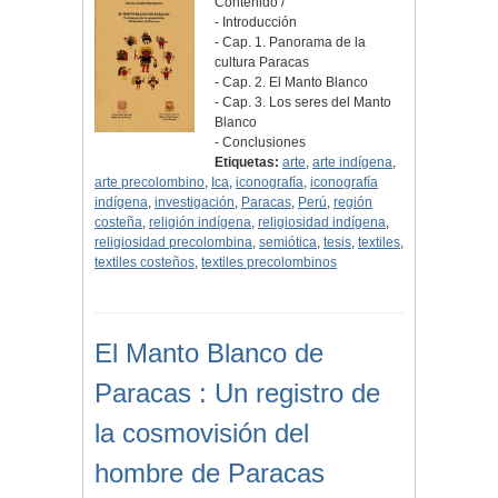
Contenido /
- Introducción
- Cap. 1. Panorama de la
cultura Paracas
- Cap. 2. El Manto Blanco
- Cap. 3. Los seres del Manto
Blanco
- Conclusiones
Etiquetas:
arte
,
arte indígena
,
arte precolombino
,
Ica
,
iconografía
,
iconografía
indígena
,
investigación
,
Paracas
,
Perú
,
región
costeña
,
religión indígena
,
religiosidad indígena
,
religiosidad precolombina
,
semiótica
,
tesis
,
textiles
,
textiles costeños
,
textiles precolombinos
El Manto Blanco de
Paracas : Un registro de
la cosmovisión del
hombre de Paracas