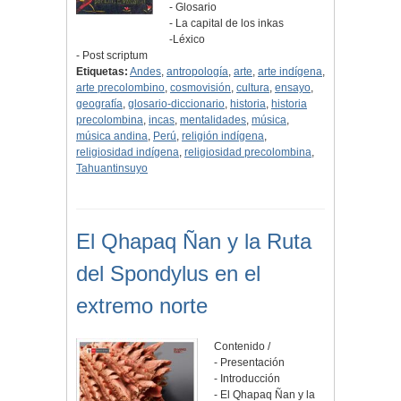
- Glosario
- La capital de los inkas
-Léxico
- Post scriptum
Etiquetas:
Andes
,
antropología
,
arte
,
arte indígena
,
arte precolombino
,
cosmovisión
,
cultura
,
ensayo
,
geografía
,
glosario-diccionario
,
historia
,
historia
precolombina
,
incas
,
mentalidades
,
música
,
música andina
,
Perú
,
religión indígena
,
religiosidad indígena
,
religiosidad precolombina
,
Tahuantinsuyo
El Qhapaq Ñan y la Ruta
del Spondylus en el
extremo norte
Contenido /
- Presentación
- Introducción
- El Qhapaq Ñan y la