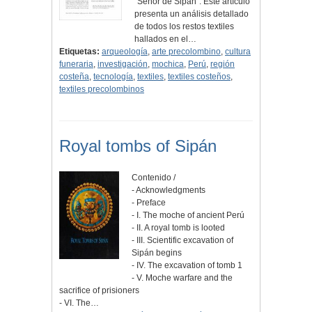
"Señor de Sipán". Este artículo
presenta un análisis detallado
de todos los restos textiles
hallados en el…
Etiquetas:
arqueología
,
arte precolombino
,
cultura
funeraria
,
investigación
,
mochica
,
Perú
,
región
costeña
,
tecnología
,
textiles
,
textiles costeños
,
textiles precolombinos
Royal tombs of Sipán
Contenido /
- Acknowledgments
- Preface
- I. The moche of ancient Perú
- II. A royal tomb is looted
- III. Scientific excavation of
Sipán begins
- IV. The excavation of tomb 1
- V. Moche warfare and the
sacrifice of prisioners
- VI. The…