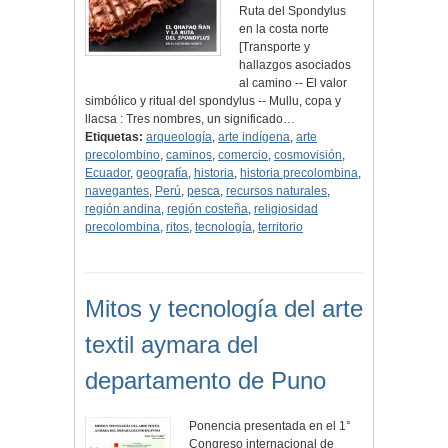
Ruta del Spondylus
en la costa norte
[Transporte y
hallazgos asociados
al camino -- El valor
simbólico y ritual del spondylus -- Mullu, copa y
llacsa : Tres nombres, un significado…
Etiquetas:
arqueología
,
arte indígena
,
arte
precolombino
,
caminos
,
comercio
,
cosmovisión
,
Ecuador
,
geografía
,
historia
,
historia precolombina
,
navegantes
,
Perú
,
pesca
,
recursos naturales
,
región andina
,
región costeña
,
religiosidad
precolombina
,
ritos
,
tecnología
,
territorio
Mitos y tecnología del arte
textil aymara del
departamento de Puno
Ponencia presentada en el 1°
Congreso internacional de