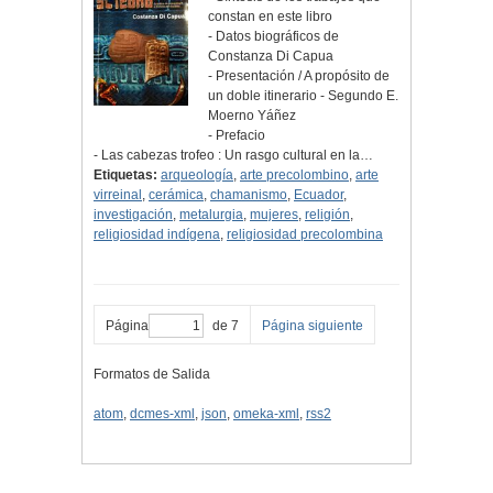
constan en este libro
- Datos biográficos de
Constanza Di Capua
- Presentación / A propósito de
un doble itinerario - Segundo E.
Moerno Yáñez
- Prefacio
- Las cabezas trofeo : Un rasgo cultural en la…
Etiquetas:
arqueología
,
arte precolombino
,
arte
virreinal
,
cerámica
,
chamanismo
,
Ecuador
,
investigación
,
metalurgia
,
mujeres
,
religión
,
religiosidad indígena
,
religiosidad precolombina
Página
de 7
Página siguiente
Formatos de Salida
atom
,
dcmes-xml
,
json
,
omeka-xml
,
rss2