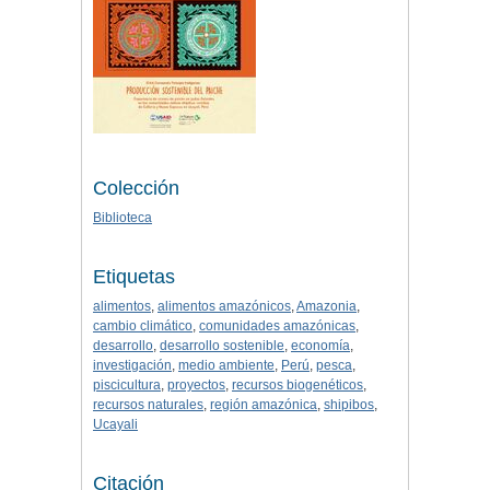
Colección
Biblioteca
Etiquetas
alimentos
,
alimentos amazónicos
,
Amazonia
,
cambio climático
,
comunidades amazónicas
,
desarrollo
,
desarrollo sostenible
,
economía
,
investigación
,
medio ambiente
,
Perú
,
pesca
,
piscicultura
,
proyectos
,
recursos biogenéticos
,
recursos naturales
,
región amazónica
,
shipibos
,
Ucayali
Citación