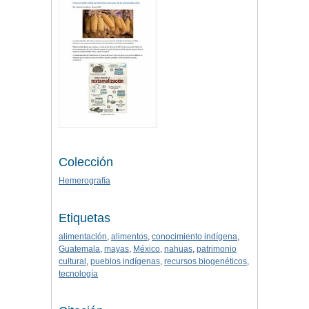
Colección
Hemerografía
Etiquetas
alimentación
,
alimentos
,
conocimiento indígena
,
Guatemala
,
mayas
,
México
,
nahuas
,
patrimonio
cultural
,
pueblos indígenas
,
recursos biogenéticos
,
tecnología