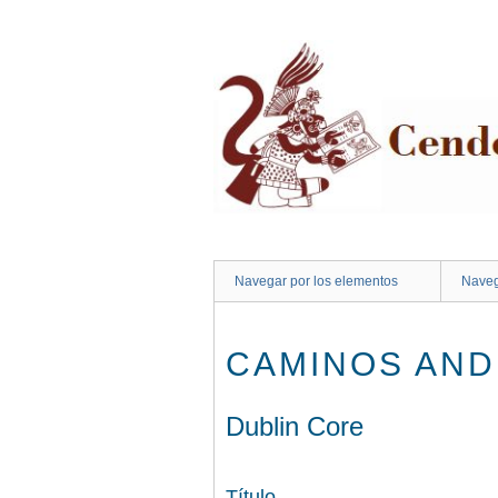
Saltar
al
contenido
principal
Navegar por los elementos
Naveg
CAMINOS AND
Dublin Core
Título