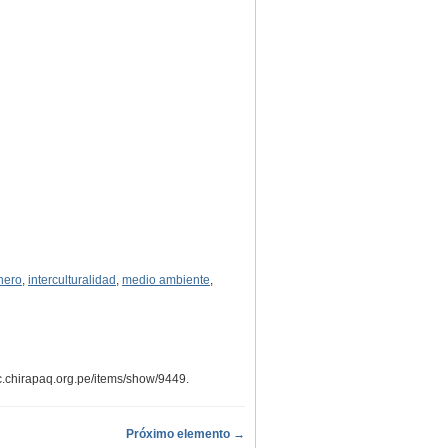
nero
,
interculturalidad
,
medio ambiente
,
oc.chirapaq.org.pe/items/show/9449
.
Próximo elemento →