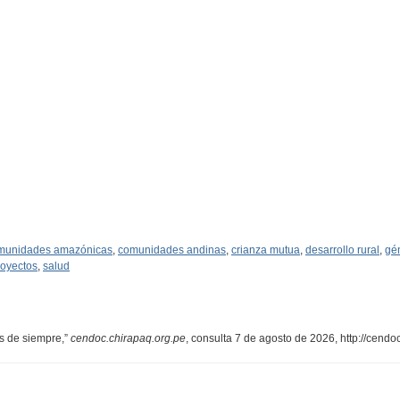
munidades amazónicas
,
comunidades andinas
,
crianza mutua
,
desarrollo rural
,
gé
royectos
,
salud
s de siempre,”
cendoc.chirapaq.org.pe
, consulta 7 de agosto de 2026,
http://cend