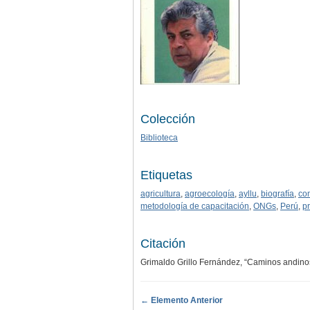
Colección
Biblioteca
Etiquetas
agricultura
,
agroecología
,
ayllu
,
biografía
,
co
metodología de capacitación
,
ONGs
,
Perú
,
p
Citación
Grimaldo Grillo Fernández, “Caminos andino
← Elemento Anterior