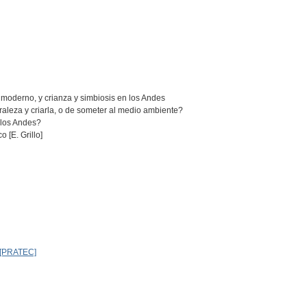
 moderno, y crianza y simbiosis en los Andes
uraleza y criarla, o de someter al medio ambiente?
n los Andes?
[E. Grillo]
 [PRATEC]