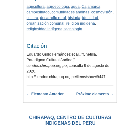
agricultura
,
agroecología
,
agua
,
Cajamarca
,
campesinado
,
comunidades andinas
,
cosmovisión
,
cultura
,
desarrollo rural
,
historia
,
identidad
,
organización comunal
,
religión indígena
,
religiosidad indígena
,
tecnología
Citación
Eduardo Grillo Fernández et al., “Chetilla.
Paradigma Cultural Andino,”
cendoc.chirapaq.org.pe
, consulta 9 de agosto de
2026,
http://cendoc.chirapaq.org.pe/items/show/9447
.
← Elemento Anterior
Próximo elemento →
CHIRAPAQ, CENTRO DE CULTURAS
INDIGENAS DEL PERU