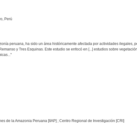
yo, Perú
onía peruana, ha sido un área históricamente afectada por actividades ilegales, 
anso y Tres Esquinas. Este estudio se enfocó en [...] estudios sobre vegetación, f
cas..."
ciones de la Amazonia Peruana [IIAP] ; Centro Regional de Investigación [CRI]