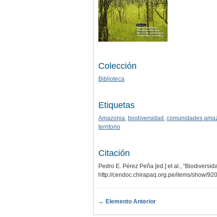
Colección
Biblioteca
Etiquetas
Amazonia
,
biodiversidad
,
comunidades amaz
territorio
Citación
Pedro E. Pérez Peña [ed.] et al., “Biodivers
http://cendoc.chirapaq.org.pe/items/show/92
← Elemento Anterior