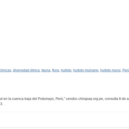
ónicas
,
diversidad étnica
,
fauna
,
flora
,
huitoto
,
huitoto muinane
,
huitoto murui
,
Per
idad en la cuenca baja del Putumayo, Perú,”
cendoc.chirapaq.org.pe
, consulta 8 de 
03
.