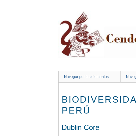
Saltar
al
contenido
principal
Navegar por los elementos
Naveg
BIODIVERSID
PERÚ
Dublin Core