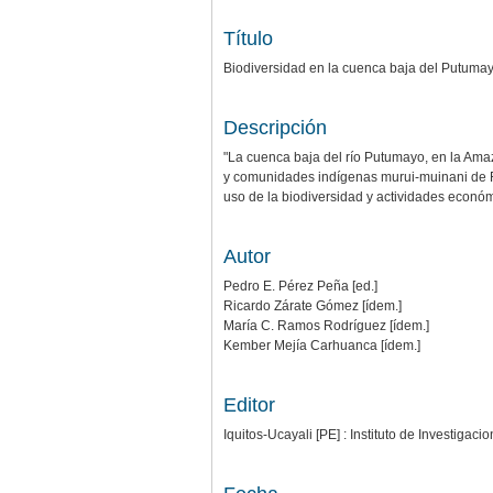
Título
Biodiversidad en la cuenca baja del Putuma
Descripción
"La cuenca baja del río Putumayo, en la Amaz
y comunidades indígenas murui-muinani de Rem
uso de la biodiversidad y actividades económi
Autor
Pedro E. Pérez Peña [ed.]
Ricardo Zárate Gómez [ídem.]
María C. Ramos Rodríguez [ídem.]
Kember Mejía Carhuanca [ídem.]
Editor
Iquitos-Ucayali [PE] : Instituto de Investiga