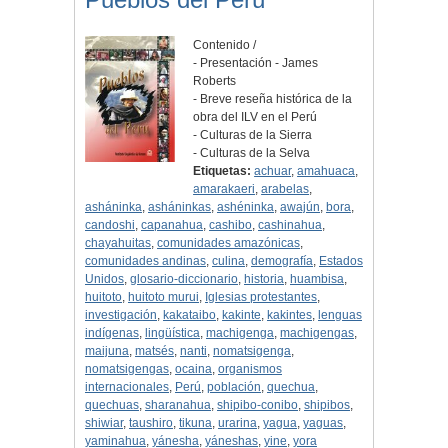
Contenido /
- Presentación - James
Roberts
- Breve reseña histórica de la
obra del ILV en el Perú
- Culturas de la Sierra
- Culturas de la Selva
Etiquetas:
achuar
,
amahuaca
,
amarakaeri
,
arabelas
,
asháninka
,
asháninkas
,
ashéninka
,
awajún
,
bora
,
candoshi
,
capanahua
,
cashibo
,
cashinahua
,
chayahuitas
,
comunidades amazónicas
,
comunidades andinas
,
culina
,
demografía
,
Estados
Unidos
,
glosario-diccionario
,
historia
,
huambisa
,
huitoto
,
huitoto murui
,
Iglesias protestantes
,
investigación
,
kakataibo
,
kakinte
,
kakintes
,
lenguas
indígenas
,
lingüística
,
machigenga
,
machigengas
,
maijuna
,
matsés
,
nanti
,
nomatsigenga
,
nomatsigengas
,
ocaina
,
organismos
internacionales
,
Perú
,
población
,
quechua
,
quechuas
,
sharanahua
,
shipibo-conibo
,
shipibos
,
shiwiar
,
taushiro
,
tikuna
,
urarina
,
yagua
,
yaguas
,
yaminahua
,
yánesha
,
yáneshas
,
yine
,
yora