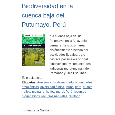
Biodiversidad en la
cuenca baja del
Putumayo, Perú
"La cuenca baja del río
Putumayo, en la Amazonía
peruana, ha sido un área
históricamente afectada por
actividades ilegales, pero
destaca por su excepcional
biodiversidad y comunidades
indígenas murui-muinani de
Remanso y Tres Esquinas.
Este estudio…
Etiquetas:
Amazonia
,
biodiversidad
,
comunidades
amazónicas
,
diversidad étnica
,
fauna
,
flora
,
huitoto
,
huitoto muinane
,
huitoto murui
,
Perú
,
recursos
biogenéticos
,
recursos naturales
,
territorio
Formatos de Salida