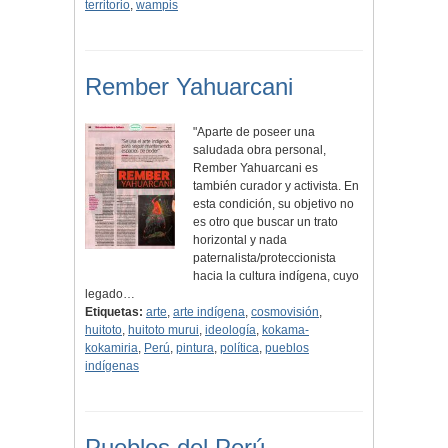
territorio
,
wampis
Rember Yahuarcani
"Aparte de poseer una
saludada obra personal,
Rember Yahuarcani es
también curador y activista. En
esta condición, su objetivo no
es otro que buscar un trato
horizontal y nada
paternalista/proteccionista
hacia la cultura indígena, cuyo
legado…
Etiquetas:
arte
,
arte indígena
,
cosmovisión
,
huitoto
,
huitoto murui
,
ideología
,
kokama-
kokamiria
,
Perú
,
pintura
,
política
,
pueblos
indígenas
Pueblos del Perú