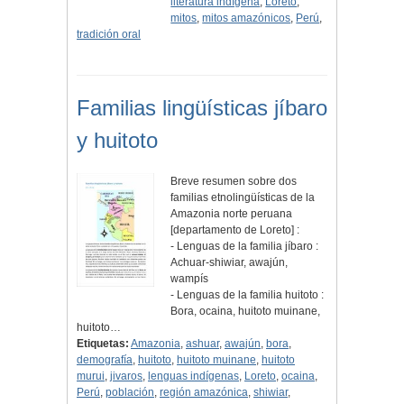
literatura indígena
,
Loreto
,
mitos
,
mitos amazónicos
,
Perú
,
tradición oral
Familias lingüísticas jíbaro
y huitoto
Breve resumen sobre dos
familias etnolingüísticas de la
Amazonia norte peruana
[departamento de Loreto] :
- Lenguas de la familia jíbaro :
Achuar-shiwiar, awajún,
wampís
- Lenguas de la familia huitoto :
Bora, ocaina, huitoto muinane,
huitoto…
Etiquetas:
Amazonia
,
ashuar
,
awajún
,
bora
,
demografía
,
huitoto
,
huitoto muinane
,
huitoto
murui
,
jivaros
,
lenguas indígenas
,
Loreto
,
ocaina
,
Perú
,
población
,
región amazónica
,
shiwiar
,