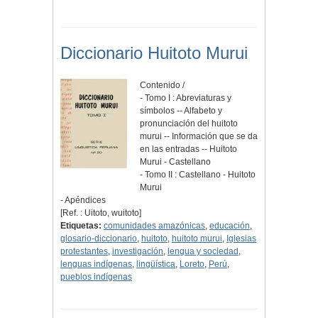
Diccionario Huitoto Murui
Contenido /
- Tomo I : Abreviaturas y
símbolos -- Alfabeto y
pronunciación del huitoto
murui -- Información que se da
en las entradas -- Huitoto
Murui - Castellano
- Tomo II : Castellano - Huitoto
Murui
- Apéndices
[Ref. : Uitoto, wuitoto]
Etiquetas:
comunidades amazónicas
,
educación
,
glosario-diccionario
,
huitoto
,
huitoto murui
,
Iglesias
protestantes
,
investigación
,
lengua y sociedad
,
lenguas indígenas
,
lingüística
,
Loreto
,
Perú
,
pueblos indígenas