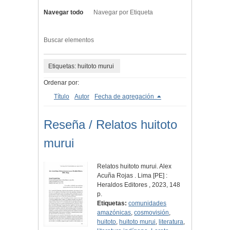
Navegar todo
Navegar por Etiqueta
Buscar elementos
Etiquetas: huitoto murui
Ordenar por:
Título
Autor
Fecha de agregación
Reseña / Relatos huitoto
murui
Relatos huitoto murui. Alex
Acuña Rojas . Lima [PE] :
Heraldos Editores , 2023, 148
p.
Etiquetas:
comunidades
amazónicas
,
cosmovisión
,
huitoto
,
huitoto murui
,
literatura
,