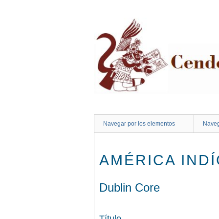
Saltar
al
contenido
principal
Navegar por los elementos
Naveg
AMÉRICA INDÍG
Dublin Core
Título