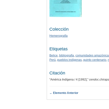
Colección
Hemerografía
Etiquetas
Belice
,
bibliografía
,
comunidades amazónica
Perú
,
pueblos indígenas
,
quinto centenario
,
Citación
“América Indígena / 4 [1992],”
cendoc.chirap
← Elemento Anterior