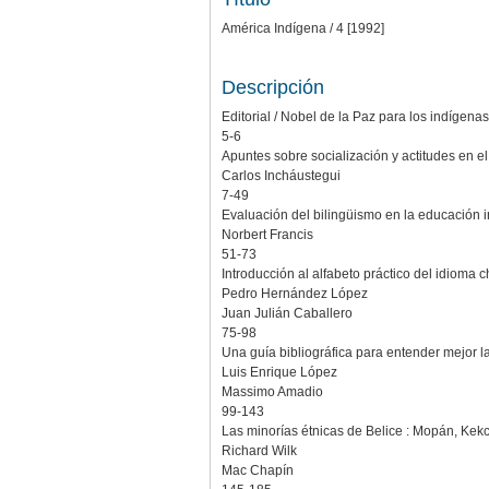
América Indígena / 4 [1992]
Descripción
Editorial / Nobel de la Paz para los indígena
5-6
Apuntes sobre socialización y actitudes en e
Carlos Incháustegui
7-49
Evaluación del bilingüismo en la educación
Norbert Francis
51-73
Introducción al alfabeto práctico del idioma
Pedro Hernández López
Juan Julián Caballero
75-98
Una guía bibliográfica para entender mejor la
Luis Enrique López
Massimo Amadio
99-143
Las minorías étnicas de Belice : Mopán, Kekc
Richard Wilk
Mac Chapín