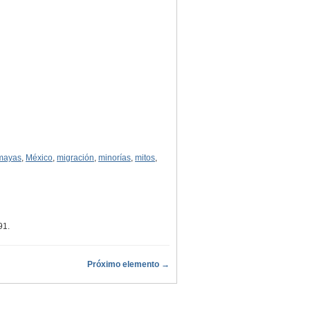
mayas
,
México
,
migración
,
minorías
,
mitos
,
91
.
Próximo elemento →