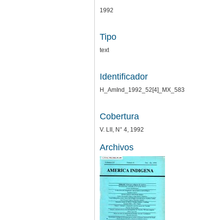
1992
Tipo
text
Identificador
H_AmInd_1992_52[4]_MX_583
Cobertura
V. LII, N° 4, 1992
Archivos