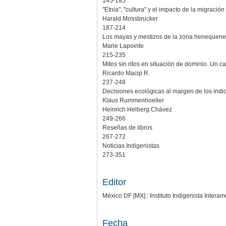
145-185
"Etnia", "cultura" y el impacto de la migraci
Harald Mossbrucker
187-214
Los mayas y mestizos de la zona henequene
Marie Lapointe
215-235
Mitos sin ritos en situación de dominio. Un 
Ricardo Macip R.
237-248
Decisiones ecológicas al margen de los indi
Klaus Rummenhoeller
Heinrich Helberg Chávez
249-266
Reseñas de libros
267-272
Noticias Indigenistas
273-351
Editor
México DF [MX] : Instituto Indigenista Interame
Fecha