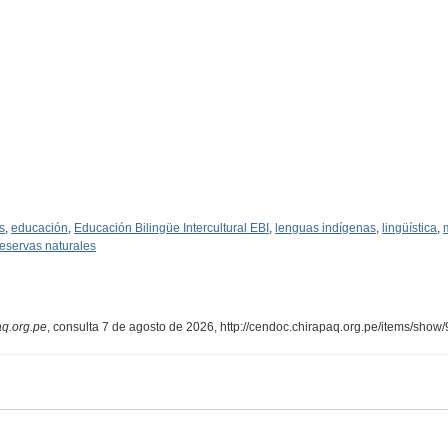
s
,
educación
,
Educación Bilingüe Intercultural EBI
,
lenguas indígenas
,
lingüística
,
reservas naturales
aq.org.pe
, consulta 7 de agosto de 2026,
http://cendoc.chirapaq.org.pe/items/show/