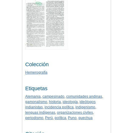
Colección
Hemerografía
Etiquetas
Alemania
,
campesinado
,
comunidades andinas
,
gamonalismo
,
historia
,
ideología
,
ideólogos
indianistas
,
incidencia política
,
indigenismo
,
lenguas indígenas
,
organizaciones civiles
,
periodismo
,
Perú
,
política
,
Puno
,
quechua