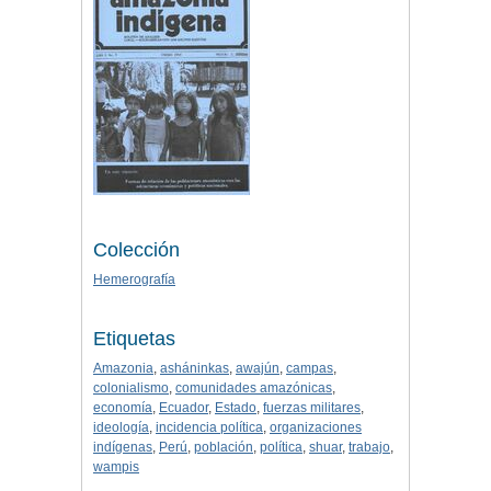
Colección
Hemerografía
Etiquetas
Amazonia
,
asháninkas
,
awajún
,
campas
,
colonialismo
,
comunidades amazónicas
,
economía
,
Ecuador
,
Estado
,
fuerzas militares
,
ideología
,
incidencia política
,
organizaciones
indígenas
,
Perú
,
población
,
política
,
shuar
,
trabajo
,
wampis