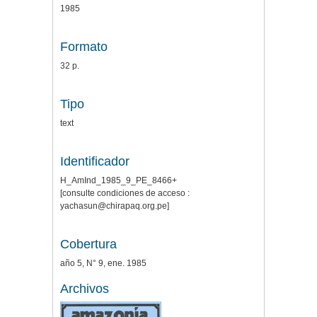
1985
Formato
32 p.
Tipo
text
Identificador
H_AmInd_1985_9_PE_8466+
[consulte condiciones de acceso :
yachasun@chirapaq.org.pe]
Cobertura
año 5, N° 9, ene. 1985
Archivos