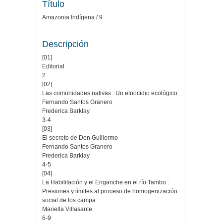
Título
Amazonia Indígena / 9
Descripción
[01]
Editorial
2
[02]
Las comunidades nativas : Un etnocidio ecológico
Fernando Santos Granero
Frederica Barklay
3-4
[03]
El secreto de Don Guillermo
Fernando Santos Granero
Frederica Barklay
4-5
[04]
La Habilitación y el Enganche en el río Tambo :
Presiones y límites al proceso de homogenización
social de los campa
Mariella Villasante
6-9