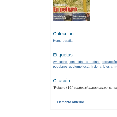
Colección
Hemerografía
Etiquetas
Ayacucho
,
comunidades andinas
,
corrupción
populares
,
gobierno local
,
historia
,
Iglesia
,
m
Citación
“Retablo / 19,”
cendoc.chirapaq.org.pe
, cons
← Elemento Anterior