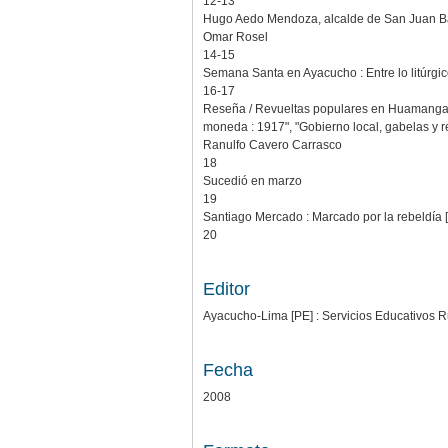
12-13
Hugo Aedo Mendoza, alcalde de San Juan Baut
Omar Rosel
14-15
Semana Santa en Ayacucho : Entre lo litúrgico
16-17
Reseña / Revueltas populares en Huamanga [
moneda : 1917", "Gobierno local, gabelas y 
Ranulfo Cavero Carrasco
18
Sucedió en marzo
19
Santiago Mercado : Marcado por la rebeldía [l
20
Editor
Ayacucho-Lima [PE] : Servicios Educativos 
Fecha
2008