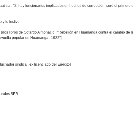
ista : "Si hay funcionarios implicados en hechos de corrupción, seré el primero 
 y lo festivo
dos libros de Gotardo Almonacid : "Rebelión en Huamanga contra el cambio de la
revuelta popular en Huamanga : 1922"]
uchador sindical, ex licenciado del Ejército]
Rurales SER