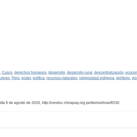
,
Cusco
,
derechos humanos
,
desarrollo
,
desarrollo rural
,
descentralización
,
econo
ujeres
,
Perú
,
poder
,
política
,
recursos naturales
,
religiosidad indígena
,
territorio
,
vio
ulta 6 de agosto de 2026,
http://cendoc.chirapaq.org.pe/items/show/6530
.