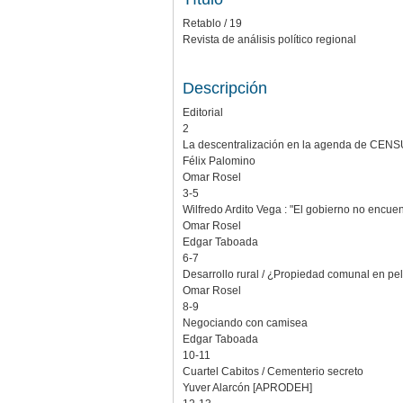
Retablo / 19
Revista de análisis político regional
Descripción
Editorial
2
La descentralización en la agenda de CEN
Félix Palomino
Omar Rosel
3-5
Wilfredo Ardito Vega : "El gobierno no encuent
Omar Rosel
Edgar Taboada
6-7
Desarrollo rural / ¿Propiedad comunal en pe
Omar Rosel
8-9
Negociando con camisea
Edgar Taboada
10-11
Cuartel Cabitos / Cementerio secreto
Yuver Alarcón [APRODEH]