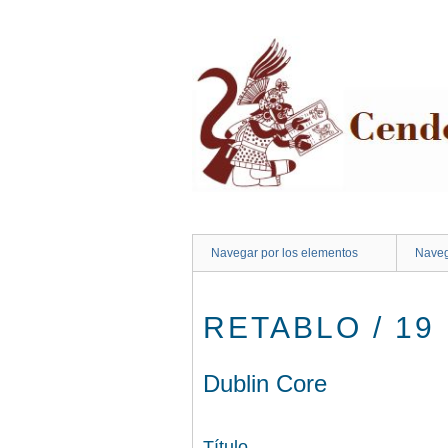
Saltar
al
contenido
principal
Navegar por los elementos
Naveg
RETABLO / 19
Dublin Core
Título