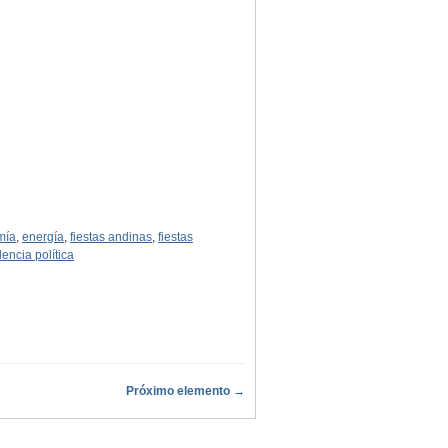
mía
,
energía
,
fiestas andinas
,
fiestas
lencia política
Próximo elemento →