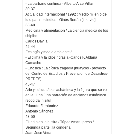
- La barbarie continúa - Alberto Arce Villar
30-37
Actualidad internacional / 1992 : Medio milenio de
luto para los indios - Ginés Serrán [Interviu]
38-40
Medicina y alimentación / La ciencia médica de los
shipibo
Carlos Dávila
42-44
Ecología y medio ambiente /
- El clima y la idiosincrasia -Carlos F. Aldana
Camacho
- Chosica : La cíclica tragedia [huaycos - proyecto
del Centro de Estudios y Prevención de Desastres-
PREDES]
45-47
Arte y cultura / Los asháninca y la figura que se ve
en la Luna [una narración de ancianos asháninca
recogida in situ]
Eduardo Fernández
Antonio Sánchez
48-50
El indio en la histira / Túpac Amaru preso /
Segunda parte : la condena
Juan José Vega