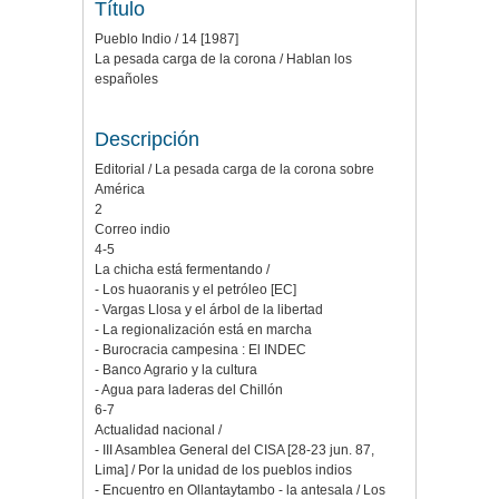
Título
Pueblo Indio / 14 [1987]
La pesada carga de la corona / Hablan los
españoles
Descripción
Editorial / La pesada carga de la corona sobre
América
2
Correo indio
4-5
La chicha está fermentando /
- Los huaoranis y el petróleo [EC]
- Vargas Llosa y el árbol de la libertad
- La regionalización está en marcha
- Burocracia campesina : El INDEC
- Banco Agrario y la cultura
- Agua para laderas del Chillón
6-7
Actualidad nacional /
- III Asamblea General del CISA [28-23 jun. 87,
Lima] / Por la unidad de los pueblos indios
- Encuentro en Ollantaytambo - la antesala / Los