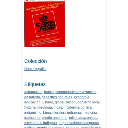
Colección
Hemerografía
Etiquetas
asháninkas
,
banca
,
comunidades amazónicas
,
desarrollo
,
desastres naturales
,
economía
,
educación
,
Estado
,
globalización
,
gobierno local
,
historia
,
ideología
,
incas
,
incidencia política
,
indianismo
,
Lima
,
literatura indígena
,
medicina
tradicional
,
medio ambiente
,
mitos amazónicos
,
movimiento indígena
,
organizaciones indígenas
,