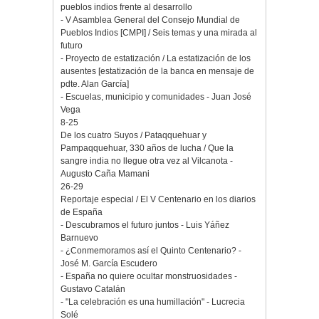
pueblos indios frente al desarrollo
- V Asamblea General del Consejo Mundial de
Pueblos Indios [CMPI] / Seis temas y una mirada al
futuro
- Proyecto de estatización / La estatización de los
ausentes [estatización de la banca en mensaje de
pdte. Alan García]
- Escuelas, municipio y comunidades - Juan José
Vega
8-25
De los cuatro Suyos / Pataqquehuar y
Pampaqquehuar, 330 años de lucha / Que la
sangre india no llegue otra vez al Vilcanota -
Augusto Caña Mamani
26-29
Reportaje especial / El V Centenario en los diarios
de España
- Descubramos el futuro juntos - Luis Yáñez
Barnuevo
- ¿Conmemoramos así el Quinto Centenario? -
José M. García Escudero
- España no quiere ocultar monstruosidades -
Gustavo Catalán
- "La celebración es una humillación" - Lucrecia
Solé