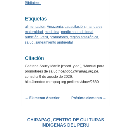
Biblioteca
Etiquetas
alimentación
,
Amazonia
,
capacitación
,
manuales
,
maternidad
,
medicina
,
medicina tradicional
,
nutrición
,
Perú
,
promotores
,
región amazónica
,
salud
,
saneamiento ambiental
Citación
Gaëtane Soucy Martín [coord. y ed.], “Manual para
promotores de salud,”
cendoc.chirapaq.org.pe
,
consulta 9 de agosto de 2026,
http://cendoc.chirapaq.org.pe/items/show/2680
.
← Elemento Anterior
Próximo elemento →
CHIRAPAQ, CENTRO DE CULTURAS
INDIGENAS DEL PERU