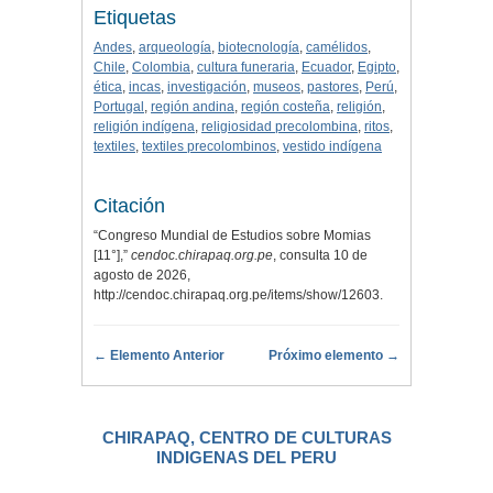
Etiquetas
Andes
,
arqueología
,
biotecnología
,
camélidos
,
Chile
,
Colombia
,
cultura funeraria
,
Ecuador
,
Egipto
,
ética
,
incas
,
investigación
,
museos
,
pastores
,
Perú
,
Portugal
,
región andina
,
región costeña
,
religión
,
religión indígena
,
religiosidad precolombina
,
ritos
,
textiles
,
textiles precolombinos
,
vestido indígena
Citación
“Congreso Mundial de Estudios sobre Momias
[11°],”
cendoc.chirapaq.org.pe
, consulta 10 de
agosto de 2026,
http://cendoc.chirapaq.org.pe/items/show/12603
.
← Elemento Anterior
Próximo elemento →
CHIRAPAQ, CENTRO DE CULTURAS
INDIGENAS DEL PERU