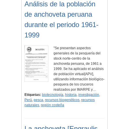
Análisis de la población
de anchoveta peruana
durante el periodo 1961-
1999
"Se presentan aspectos
generales de la pesquería del
stock norte-centro de la
anchoveta peruana, de 1961 a
1999. Se ha aplicado el análisis
de población virtual[APV],
utilizando información biológico-
pesquera de los cruceros
realizados por IMARPE y…
Etiquetas:
biotecnología
,
historia
,
investigación
,
Perú
,
pesca
,
recursos biogenéticos
,
recursos
naturales
,
región costeña
La anchoveta [Engraulis