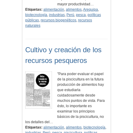
mayor productividad…
Etiquetas:
alimentación
,
alimentos
,
Arequipa
,
biotecnología
,
industrias
,
Perú
,
pesca
,
políticas
públicas
,
recursos biogenéticos
,
recursos
naturales
Cultivo y creación de los
recursos pesqueros
"Para poder evaluar el papel
de la piscicultura en la futura
producción de alimentos hay
que estudiarla
cuidadosamente desde
muchos puntos de vista. Para
ésto, lo importante es
examinar los principios
básicos de la piscicultura, no
los detalles del…
Etiquetas:
alimentación
,
alimentos
,
biotecnología
,
industrias
,
Perú
,
pesca
,
piscicultura
,
políticas