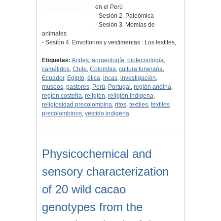
en el Perú
- Sesión 2. Paleómica
- Sesión 3. Momias de
animales
- Sesión 4. Envoltorios y vestimentas : Los textiles,
…
Etiquetas:
Andes
,
arqueología
,
biotecnología
,
camélidos
,
Chile
,
Colombia
,
cultura funeraria
,
Ecuador
,
Egipto
,
ética
,
incas
,
investigación
,
museos
,
pastores
,
Perú
,
Portugal
,
región andina
,
región costeña
,
religión
,
religión indígena
,
religiosidad precolombina
,
ritos
,
textiles
,
textiles
precolombinos
,
vestido indígena
Physicochemical and
sensory characterization
of 20 wild cacao
genotypes from the