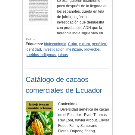
se extinguieron totalmente
poco después de la llegada de
los españoles, queda en tela
de juicio, según la
investigación que demuestra
con pruebas de ADN que la
herencia india sigue viva en
sus…
Etiquetas:
biotecnología
,
Cuba
,
cultura
,
genética
,
identidad
,
investigación
,
mestizaje
,
proyectos
,
pueblos indígenas
,
taínos
Catálogo de cacaos
comerciales de Ecuador
Contenido /
- Diversidad genética de cacao
en el Ecuador - Evert Thomas,
Rey Loor, Xavier Argout, Olivier
Fouet, Fanny Zambrano
Flores, Dapeng Zhang