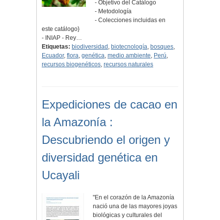
- Objetivo del Catálogo
- Metodología
- Colecciones incluidas en
este catálogo}
- INIAP - Rey…
Etiquetas:
biodiversidad
,
biotecnología
,
bosques
,
Ecuador
,
flora
,
genética
,
medio ambiente
,
Perú
,
recursos biogenéticos
,
recursos naturales
Expediciones de cacao en
la Amazonía :
Descubriendo el origen y
diversidad genética en
Ucayali
"En el corazón de la Amazonía
nació una de las mayores joyas
biológicas y culturales del