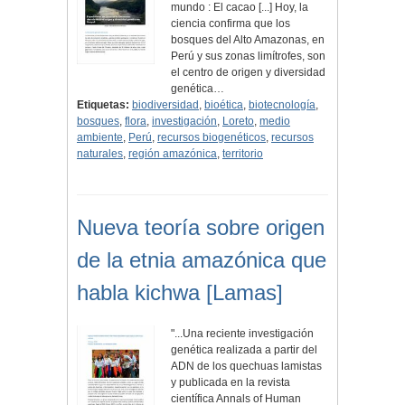
mundo : El cacao [...] Hoy, la
ciencia confirma que los
bosques del Alto Amazonas, en
Perú y sus zonas limítrofes, son
el centro de origen y diversidad
genética…
Etiquetas:
biodiversidad
,
bioética
,
biotecnología
,
bosques
,
flora
,
investigación
,
Loreto
,
medio
ambiente
,
Perú
,
recursos biogenéticos
,
recursos
naturales
,
región amazónica
,
territorio
Nueva teoría sobre origen
de la etnia amazónica que
habla kichwa [Lamas]
"...Una reciente investigación
genética realizada a partir del
ADN de los quechuas lamistas
y publicada en la revista
científica Annals of Human