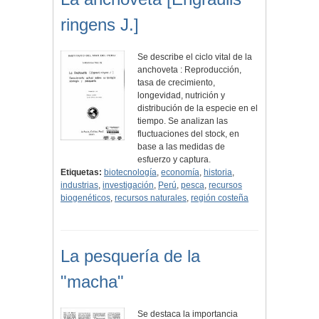
ringens J.]
Se describe el ciclo vital de la
anchoveta : Reproducción,
tasa de crecimiento,
longevidad, nutrición y
distribución de la especie en el
tiempo. Se analizan las
fluctuaciones del stock, en
base a las medidas de
esfuerzo y captura.
Etiquetas:
biotecnología
,
economía
,
historia
,
industrias
,
investigación
,
Perú
,
pesca
,
recursos
biogenéticos
,
recursos naturales
,
región costeña
La pesquería de la
"macha"
Se destaca la importancia