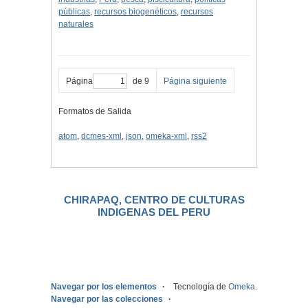
públicas
,
recursos biogenéticos
,
recursos
naturales
Página
de 9
Página siguiente
Formatos de Salida
atom
,
dcmes-xml
,
json
,
omeka-xml
,
rss2
CHIRAPAQ, CENTRO DE CULTURAS
INDIGENAS DEL PERU
.
Navegar por los elementos
Tecnología de
Omeka
.
Navegar por las colecciones