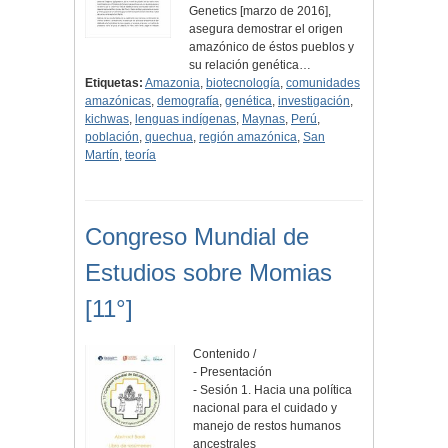
Genetics [marzo de 2016],
asegura demostrar el origen
amazónico de éstos pueblos y
su relación genética…
Etiquetas:
Amazonia
,
biotecnología
,
comunidades
amazónicas
,
demografía
,
genética
,
investigación
,
kichwas
,
lenguas indígenas
,
Maynas
,
Perú
,
población
,
quechua
,
región amazónica
,
San
Martín
,
teoría
Congreso Mundial de
Estudios sobre Momias
[11°]
Contenido /
- Presentación
- Sesión 1. Hacia una política
nacional para el cuidado y
manejo de restos humanos
ancestrales