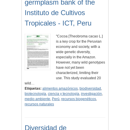
germplasm bank of the
Instituto de Cultivos
Tropicales - ICT, Peru
"Cocoa [Theobroma cacao L.]
is a key crop for the Peruvian
economy and society, with a
wide genetic diversity,
especially in the Amazon.
However, many wild genotypes
have not yet been
characterized, limiting their
use. This study evaluated 20
wild…
Etiquetas:
alimentos amazónicos
,
biodiversidad
,
biotecnología
,
ciencia y tecnología
,
investigación
,
medio ambiente
,
Perú
,
recursos biogenéticos
,
recursos naturales
Diversidad de