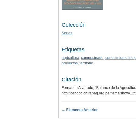
Colección
Series
Etiquetas
agricultura
,
campesinado
,
conocimiento indí
proyectos
,
territorio
Citación
Fernando Alvarado, “Balance de la Agricultu
http://cendoc.chirapaq.org.pe/items/show/12
← Elemento Anterior