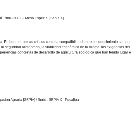
erú 1980–2003 – Mesa Especial [Sepia X]
ca. Enfoque en temas críticos como la compatibilidad entre el conocimiento campesin
 y la seguridad alimentaria, la viabilidad económica de la misma; las exigencias d
xperiencias concretas de desarrollo de agricultura ecológica que han tenido lugar e
ación Agraria [SEPIA] / Serie : SEPIA X - Pucallpa