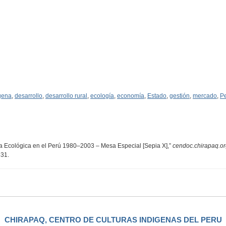
gena
,
desarrollo
,
desarrollo rural
,
ecología
,
economía
,
Estado
,
gestión
,
mercado
,
P
ra Ecológica en el Perú 1980–2003 – Mesa Especial [Sepia X],”
cendoc.chirapaq.or
531
.
CHIRAPAQ, CENTRO DE CULTURAS INDIGENAS DEL PERU