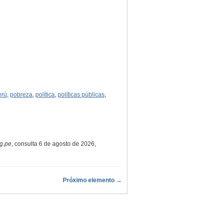
erú
,
pobreza
,
política
,
políticas públicas
,
g.pe
, consulta 6 de agosto de 2026,
Próximo elemento →