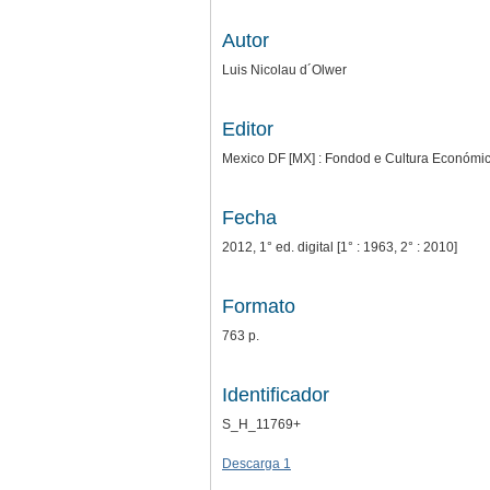
Autor
Luis Nicolau d´Olwer
Editor
Mexico DF [MX] : Fondod e Cultura Económica 
Fecha
2012, 1° ed. digital [1° : 1963, 2° : 2010]
Formato
763 p.
Identificador
S_H_11769+
Descarga 1