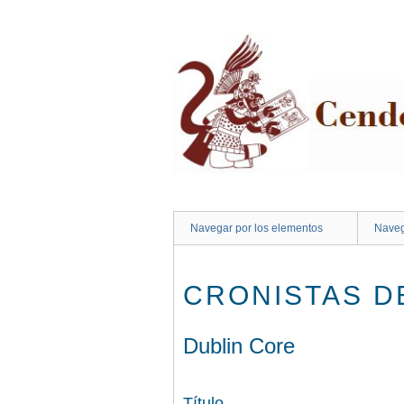
Saltar
al
contenido
principal
Navegar por los elementos
Naveg
CRONISTAS D
Dublin Core
Título