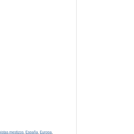
nistas mestizos
,
España
,
Europa
,