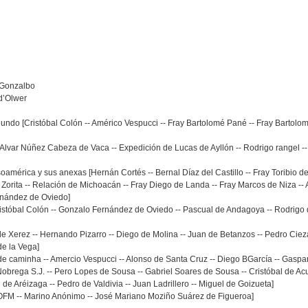
 Gonzalbo
 d’Olwer
undo [Cristóbal Colón -- Américo Vespucci -- Fray Bartolomé Pané -- Fray Bartol
[Alvar Núñez Cabeza de Vaca -- Expedición de Lucas de Ayllón -- Rodrigo rangel 
oamérica y sus anexas [Hernán Cortés -- Bernal Díaz del Castillo -- Fray Toribio d
Zorita -- Relación de Michoacán -- Fray Diego de Landa -- Fray Marcos de Niza -- A
ernández de Oviedo]
 [Cristóbal Colón -- Gonzalo Fernández de Oviedo -- Pascual de Andagoya -- Rodri
 de Xerez -- Hernando Pizarro -- Diego de Molina -- Juan de Betanzos -- Pedro Ciez
de la Vega]
az de caminha -- Amercio Vespucci -- Alonso de Santa Cruz -- Diego BGarcía -- Gaspa
Nobrega S.J. -- Pero Lopes de Sousa -- Gabriel Soares de Sousa -- Cristóbal de Acu
 de Aréizaga -- Pedro de Valdivia -- Juan Ladrillero -- Miguel de Goizueta]
pí OFM -- Marino Anónimo -- José Mariano Moziño Suárez de Figueroa]