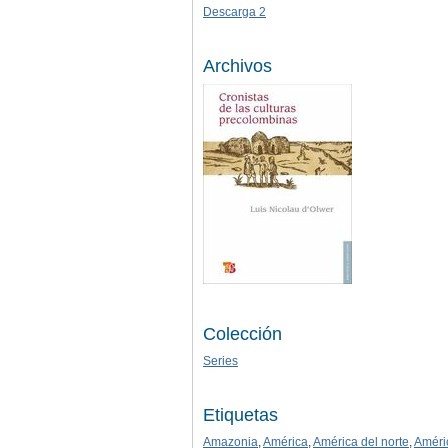
Descarga 2
Archivos
Colección
Series
Etiquetas
Amazonia
,
América
,
América del norte
,
Améri