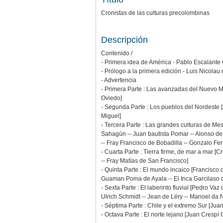
Cronistas de las culturas precolombinas
Descripción
Contenido /
- Primera idea de América - Pablo Escalante
- Prólogo a la primera edición - Luis Nicolau
- Advertencia
- Primera Parte : Las avanzadas del Nuevo M
Oviedo]
- Segunda Parte : Los pueblos del Nordeste 
Miguel]
- Tercera Parte : Las grandes culturas de Mes
Sahagún -- Juan bautista Pomar -- Alonso de 
-- Fray Francisco de Bobadilla -- Gonzalo F
- Cuarta Parte : Tierra firme, de mar a mar
-- Fray Matías de San Francisco]
- Quinta Parte : El mundo incaico [Francisco
Guaman Poma de Ayala -- El Inca Garcilaso 
- Sexta Parte : El laberinto fluvial [Pedro V
Ulrich Schmidt -- Jean de Léry -- Manoel da 
- Séptima Parte : Chile y el extremo Sur [Juan
- Octava Parte : El norte lejano [Juan Cres