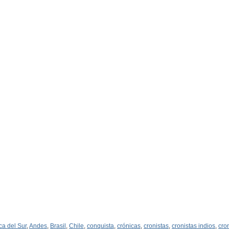
ca del Sur
,
Andes
,
Brasil
,
Chile
,
conquista
,
crónicas
,
cronistas
,
cronistas indios
,
cro