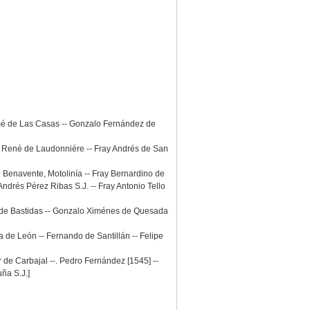
omé de Las Casas -- Gonzalo Fernández de
-- René de Laudonniére -- Fray Andrés de San
e Benavente, Motolinía -- Fray Bernardino de
ndrés Pérez Ribas S.J. -- Fray Antonio Tello
go de Bastidas -- Gonzalo Ximénes de Quesada
a de León -- Fernando de Santillán -- Felipe
r de Carbajal --. Pedro Fernández [1545] --
ña S.J.]