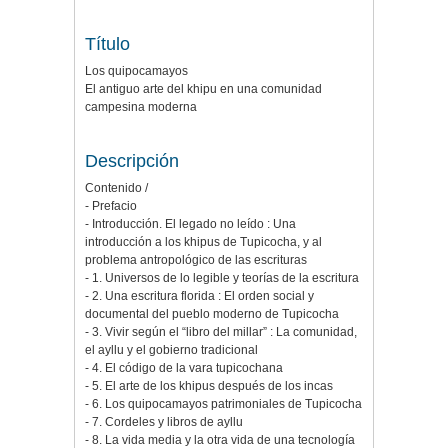
Título
Los quipocamayos
El antiguo arte del khipu en una comunidad
campesina moderna
Descripción
Contenido /
- Prefacio
- Introducción. El legado no leído : Una
introducción a los khipus de Tupicocha, y al
problema antropológico de las escrituras
- 1. Universos de lo legible y teorías de la escritura
- 2. Una escritura florida : El orden social y
documental del pueblo moderno de Tupicocha
- 3. Vivir según el “libro del millar” : La comunidad,
el ayllu y el gobierno tradicional
- 4. El código de la vara tupicochana
- 5. El arte de los khipus después de los incas
- 6. Los quipocamayos patrimoniales de Tupicocha
- 7. Cordeles y libros de ayllu
- 8. La vida media y la otra vida de una tecnología