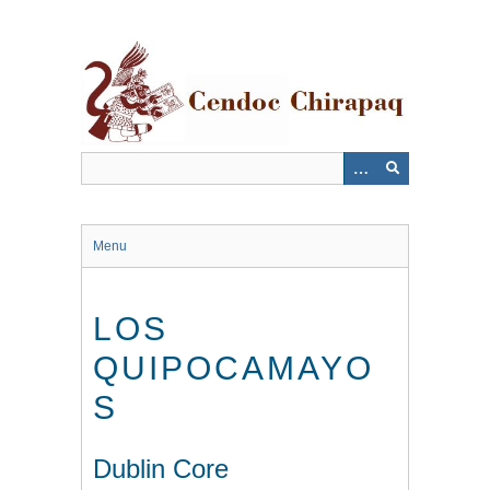
Saltar
al
contenido
principal
Menu
LOS
QUIPOCAMAYO
S
Dublin Core