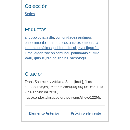
Colección
Series
Etiquetas
antropología
,
ayllu
,
comunidades andinas
,
conocimiento indígena
,
costumbres
,
etnografía
,
etnomatemáticas
,
gobierno local
,
investigación
,
Lima
,
organización comunal
,
patrimonio cultural
,
Perú
,
quipus
,
región andina
,
tecnología
Citación
Frank Salomon y Adriana Soldi [trad.], “Los
quipocamayos,”
cendoc.chirapaq.org.pe
, consulta
7 de agosto de 2026,
http://cendoc.chirapaq.org.pe/items/show/12255
.
← Elemento Anterior
Próximo elemento →