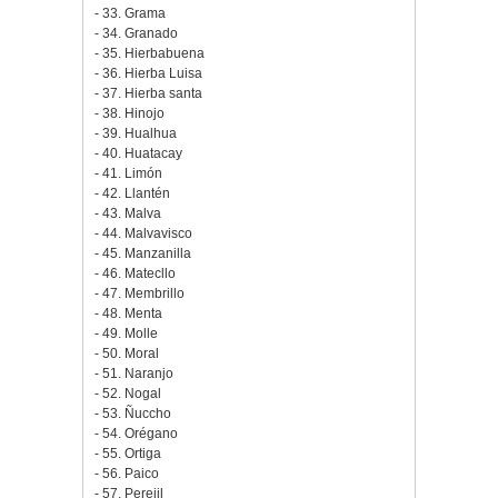
- 33. Grama
- 34. Granado
- 35. Hierbabuena
- 36. Hierba Luisa
- 37. Hierba santa
- 38. Hinojo
- 39. Hualhua
- 40. Huatacay
- 41. Limón
- 42. Llantén
- 43. Malva
- 44. Malvavisco
- 45. Manzanilla
- 46. Matecllo
- 47. Membrillo
- 48. Menta
- 49. Molle
- 50. Moral
- 51. Naranjo
- 52. Nogal
- 53. Ñuccho
- 54. Orégano
- 55. Ortiga
- 56. Paico
- 57. Perejil