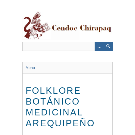
Saltar
al
contenido
principal
Menu
FOLKLORE
BOTÁNICO
MEDICINAL
AREQUIPEÑO