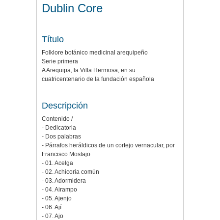
Dublin Core
Título
Folklore botánico medicinal arequipeño
Serie primera
A Arequipa, la Villa Hermosa, en su
cuatricentenario de la fundación española
Descripción
Contenido /
- Dedicatoria
- Dos palabras
- Párrafos heráldicos de un cortejo vernacular, por
Francisco Mostajo
- 01. Acelga
- 02. Achicoria común
- 03. Adormidera
- 04. Airampo
- 05. Ajenjo
- 06. Ají
- 07. Ajo