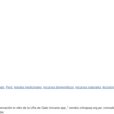
ado
,
Perú
,
plantas medicinales
,
recursos biogenéticos
,
recursos naturales
,
tecnolo
ervación in vitro de la Uña de Gato Uncaria spp.,”
cendoc.chirapaq.org.pe
, consul
894
.