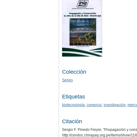
Colección
Series
Etiquetas
biotecnología
,
comercio
,
investigación
,
merc
Citación
Sergio F. Pinedo Freyre, “Propagación y cons
http://cendoc.chirapaq.org.pe/items/show/11