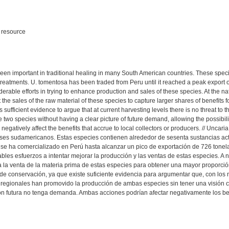
t resource
en important in traditional healing in many South American countries. These speci
 treatments. U. tomentosa has been traded from Peru until it reached a peak expor
able efforts in trying to enhance production and sales of these species. At the na
 the sales of the raw material of these species to capture larger shares of benefits fo
sufficient evidence to argue that at current harvesting levels there is no threat t
two species without having a clear picture of future demand, allowing the possibility
gatively affect the benefits that accrue to local collectors or producers. // Uncar
aíses sudamericanos. Estas especies contienen alrededor de sesenta sustancias a
a se ha comercializado en Perú hasta alcanzar un pico de exportación de 726 to
es esfuerzos a intentar mejorar la producción y las ventas de estas especies. A n
a la venta de la materia prima de estas especies para obtener una mayor proporció
 de conservación, ya que existe suficiente evidencia para argumentar que, con los n
gionales han promovido la producción de ambas especies sin tener una visión cl
ión futura no tenga demanda. Ambas acciones podrían afectar negativamente los ben