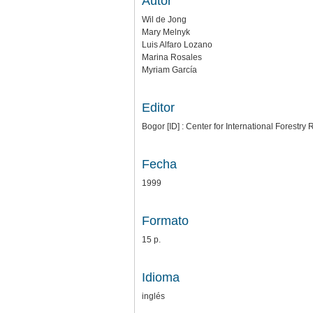
Autor
Wil de Jong
Mary Melnyk
Luis Alfaro Lozano
Marina Rosales
Myriam García
Editor
Bogor [ID] : Center for International Forestr
Fecha
1999
Formato
15 p.
Idioma
inglés