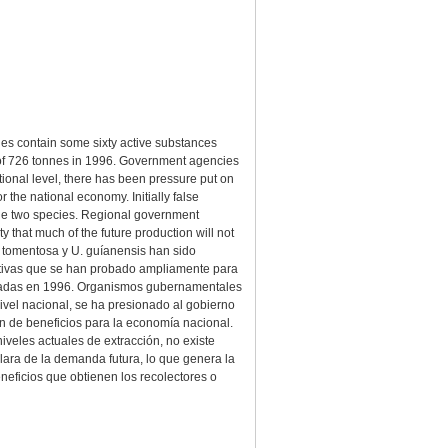
es contain some sixty active substances
t of 726 tonnes in 1996. Government agencies
tional level, there has been pressure put on
r the national economy. Initially false
o the two species. Regional government
 that much of the future production will not
ia tomentosa y U. guíanensis han sido
ctivas que se han probado ampliamente para
neladas en 1996. Organismos gubernamentales
ivel nacional, se ha presionado al gobierno
n de beneficios para la economía nacional.
iveles actuales de extracción, no existe
ara de la demanda futura, lo que genera la
eficios que obtienen los recolectores o