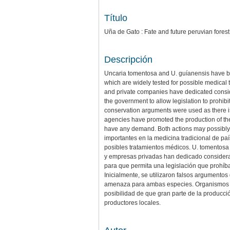
Título
Uña de Gato : Fate and future peruvian fores
Descripción
Uncaria tomentosa and U. guíanensis have be
which are widely tested for possible medical
and private companies have dedicated consider
the government to allow legislation to prohibit
conservation arguments were used as there is 
agencies have promoted the production of the 
have any demand. Both actions may possibly ne
importantes en la medicina tradicional de p
posibles tratamientos médicos. U. tomentos
y empresas privadas han dedicado considerabl
para que permita una legislación que prohíb
Inicialmente, se utilizaron falsos argumentos
amenaza para ambas especies. Organismos re
posibilidad de que gran parte de la producc
productores locales.