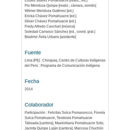
Lizbett Suárez Pomahuacre [realiz., ed.]
Pio Mendoza Quispe [realiz., cámara, sonido]
Wilmer Mendoza Gutérrez [ed.]
Ericka Chávez Pomahuacre [ed.]
Gliver Chávez Pomahuacre [ed.]
Fredy Alfredo Canchari [música]
Soledad Carrasco Sánchez [ed., coord. gral.]
Bladimir Ávila Urbano [asistente]
Fuente
Lima [PE] : Chirapaq, Centro de Culturas Indígenas
del Perú : Programa de Comunicación Indígena
Fecha
2014
Colaborador
Participación : Felicitas Sulca Pomasoncco, Fiorela
Sulca Pomahuacre, Teodosia Pomahuacre
Taboada [cantora], Maximiliana Pomahuacre Soto,
Jacinta Quispe Luján [cantora], Marcosa Chuchón