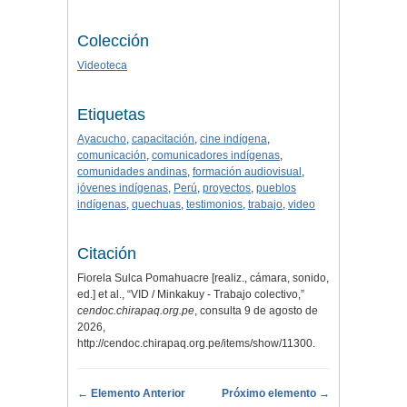
Colección
Videoteca
Etiquetas
Ayacucho
,
capacitación
,
cine indígena
,
comunicación
,
comunicadores indígenas
,
comunidades andinas
,
formación audiovisual
,
jóvenes indígenas
,
Perú
,
proyectos
,
pueblos
indígenas
,
quechuas
,
testimonios
,
trabajo
,
video
Citación
Fiorela Sulca Pomahuacre [realiz., cámara, sonido,
ed.] et al., “VID / Minkakuy - Trabajo colectivo,”
cendoc.chirapaq.org.pe
, consulta 9 de agosto de
2026,
http://cendoc.chirapaq.org.pe/items/show/11300
.
← Elemento Anterior
Próximo elemento →