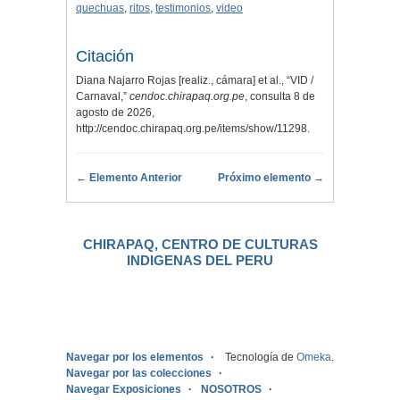
quechuas
,
ritos
,
testimonios
,
video
Citación
Diana Najarro Rojas [realiz., cámara] et al., “VID /
Carnaval,”
cendoc.chirapaq.org.pe
, consulta 8 de
agosto de 2026,
http://cendoc.chirapaq.org.pe/items/show/11298
.
← Elemento Anterior
Próximo elemento →
CHIRAPAQ, CENTRO DE CULTURAS
INDIGENAS DEL PERU
.
Navegar por los elementos
Tecnología de
Omeka
.
Navegar por las colecciones
Navegar Exposiciones
NOSOTROS