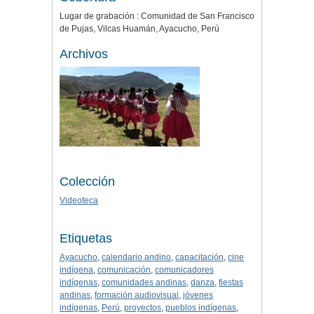
Lugar de grabación : Comunidad de San Francisco
de Pujas, Vilcas Huamán, Ayacucho, Perú
Archivos
Colección
Videoteca
Etiquetas
Ayacucho
,
calendario andino
,
capacitación
,
cine
indígena
,
comunicación
,
comunicadores
indígenas
,
comunidades andinas
,
danza
,
fiestas
andinas
,
formación audiovisual
,
jóvenes
indígenas
,
Perú
,
proyectos
,
pueblos indígenas
,