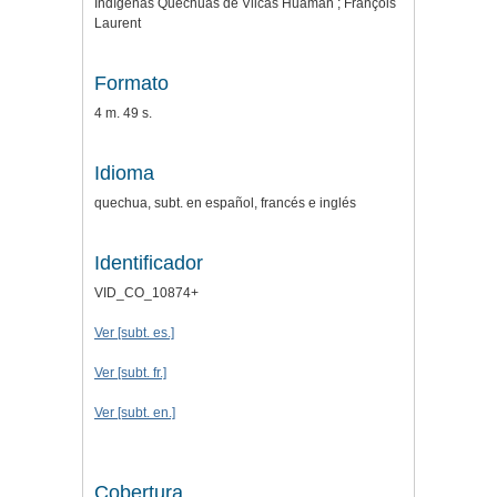
Indígenas Quechuas de Vilcas Huamán ; François
Laurent
Formato
4 m. 49 s.
Idioma
quechua, subt. en español, francés e inglés
Identificador
VID_CO_10874+
Ver [subt. es.]
Ver [subt. fr.]
Ver [subt. en.]
Cobertura