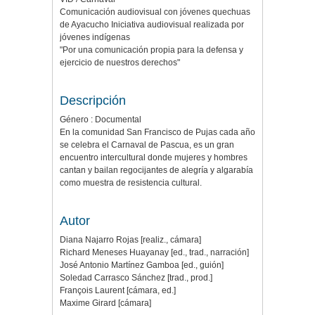
Comunicación audiovisual con jóvenes quechuas
de Ayacucho Iniciativa audiovisual realizada por
jóvenes indígenas
"Por una comunicación propia para la defensa y
ejercicio de nuestros derechos"
Descripción
Género : Documental
En la comunidad San Francisco de Pujas cada año
se celebra el Carnaval de Pascua, es un gran
encuentro intercultural donde mujeres y hombres
cantan y bailan regocijantes de alegría y algarabía
como muestra de resistencia cultural.
Autor
Diana Najarro Rojas [realiz., cámara]
Richard Meneses Huayanay [ed., trad., narración]
José Antonio Martínez Gamboa [ed., guión]
Soledad Carrasco Sánchez [trad., prod.]
François Laurent [cámara, ed.]
Maxime Girard [cámara]