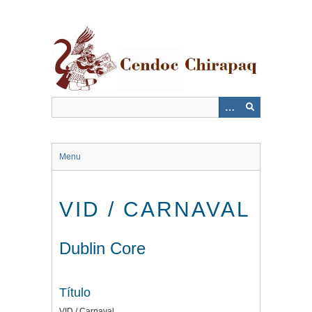
Saltar
al
contenido
principal
Menu
VID / CARNAVAL
Dublin Core
Título
VID / Carnaval