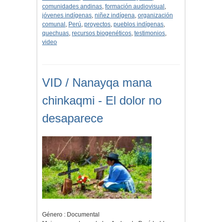
comunidades andinas
,
formación audiovisual
,
jóvenes indígenas
,
niñez indígena
,
organización
comunal
,
Perú
,
proyectos
,
pueblos indígenas
,
quechuas
,
recursos biogenéticos
,
testimonios
,
video
VID / Nanayqa mana
chinkaqmi - El dolor no
desaparece
Género : Documental