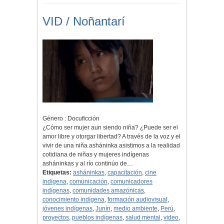
VID / Noñantarí
Género : Docuficción
¿Cómo ser mujer aun siendo niña? ¿Puede ser el
amor libre y otorgar libertad? A través de la voz y el
vivir de una niña asháninka asistimos a la realidad
cotidiana de niñas y mujeres indígenas
asháninkas y al río continúo de…
Etiquetas:
asháninkas
,
capacitación
,
cine
indígena
,
comunicación
,
comunicadores
indígenas
,
comunidades amazónicas
,
conocimiento indígena
,
formación audiovisual
,
jóvenes indígenas
,
Junín
,
medio ambiente
,
Perú
,
proyectos
,
pueblos indígenas
,
salud mental
,
video
,