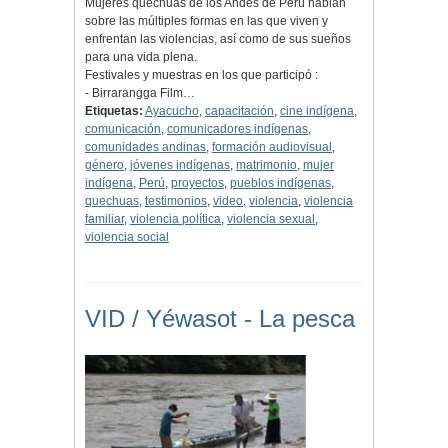
Mujeres quechuas de los Andes de Perú hablan
sobre las múltiples formas en las que viven y
enfrentan las violencias, así como de sus sueños
para una vida plena.
Festivales y muestras en los que participó :
- Birrarangga Film…
Etiquetas:
Ayacucho
,
capacitación
,
cine indígena
,
comunicación
,
comunicadores indígenas
,
comunidades andinas
,
formación audiovisual
,
género
,
jóvenes indígenas
,
matrimonio
,
mujer
indígena
,
Perú
,
proyectos
,
pueblos indígenas
,
quechuas
,
testimonios
,
video
,
violencia
,
violencia
familiar
,
violencia política
,
violencia sexual
,
violencia social
VID / Yéwasot - La pesca