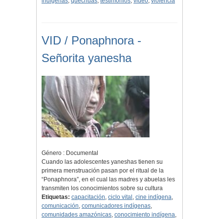
indígenas
,
quechuas
,
testimonios
,
video
,
violencia
VID / Ponaphnora -
Señorita yanesha
Género : Documental
Cuando las adolescentes yaneshas tienen su
primera menstruación pasan por el ritual de la
“Ponaphnora”, en el cual las madres y abuelas les
transmiten los conocimientos sobre su cultura
Etiquetas:
capacitación
,
ciclo vital
,
cine indígena
,
comunicación
,
comunicadores indígenas
,
comunidades amazónicas
,
conocimiento indígena
,