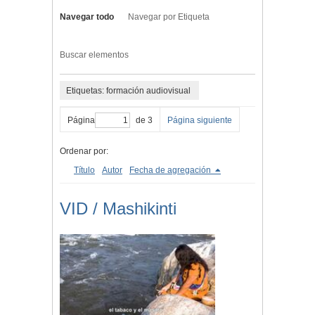
Navegar todo
Navegar por Etiqueta
Buscar elementos
Etiquetas: formación audiovisual
Página
de 3
Página siguiente
Ordenar por:
Título
Autor
Fecha de agregación
VID / Mashikinti