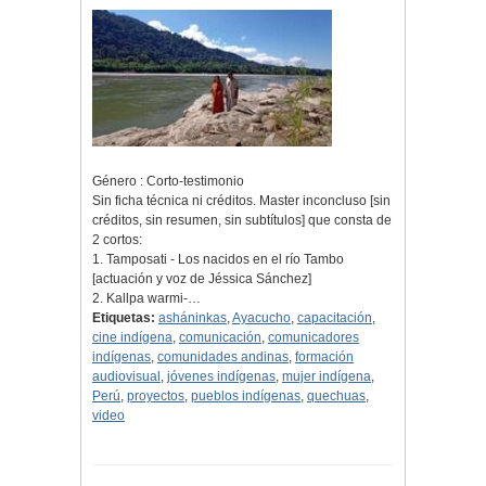
Género : Corto-testimonio
Sin ficha técnica ni créditos. Master inconcluso [sin
créditos, sin resumen, sin subtítulos] que consta de
2 cortos:
1. Tamposati - Los nacidos en el río Tambo
[actuación y voz de Jéssica Sánchez]
2. Kallpa warmi-…
Etiquetas:
asháninkas
,
Ayacucho
,
capacitación
,
cine indígena
,
comunicación
,
comunicadores
indígenas
,
comunidades andinas
,
formación
audiovisual
,
jóvenes indígenas
,
mujer indígena
,
Perú
,
proyectos
,
pueblos indígenas
,
quechuas
,
video