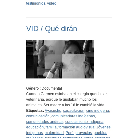
testimonios
,
video
VID / Qué dirán
Género : Documental
Cuando Carmen estaba en el colegio quería ser
veterinaria, porque le gustaban mucho los
animales. Ser madre a los 16 le cambió la vida.
Etiquetas:
Ayacucho
,
capacitación
,
cine indígena
,
comunicación
,
comunicadores indígenas
,
comunidades andinas
,
conocimiento indígena
,
educación
,
familia
,
formación audiovisual
,
jóvenes
indígenas
,
maternidad
,
Perú
,
proyectos
,
pueblos