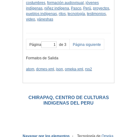
costumbres
,
formación audiovisual
,
jóvenes
indígenas
,
niñez indígena
,
Pasco
,
Perú
,
proyectos
,
pueblos indígenas
,
ritos
,
tecnología
,
testimonios
,
video
,
yáneshas
Página
de 3
Página siguiente
Formatos de Salida
atom
,
dcmes-xml
,
json
,
omeka-xml
,
rss2
CHIRAPAQ, CENTRO DE CULTURAS
INDIGENAS DEL PERU
.
Navegar por los elementos
Tecnología de
Omeka
.