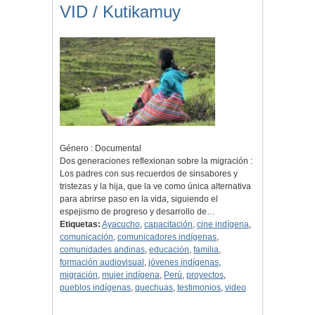
VID / Kutikamuy
Género : Documental
Dos generaciones reflexionan sobre la migración :
Los padres con sus recuerdos de sinsabores y
tristezas y la hija, que la ve como única alternativa
para abrirse paso en la vida, siguiendo el
espejismo de progreso y desarrollo de…
Etiquetas:
Ayacucho
,
capacitación
,
cine indígena
,
comunicación
,
comunicadores indígenas
,
comunidades andinas
,
educación
,
familia
,
formación audiovisual
,
jóvenes indígenas
,
migración
,
mujer indígena
,
Perú
,
proyectos
,
pueblos indígenas
,
quechuas
,
testimonios
,
video