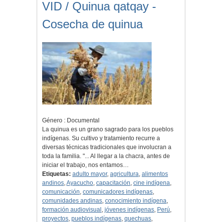
VID / Quinua qatqay -
Cosecha de quinua
Género : Documental
La quinua es un grano sagrado para los pueblos
indígenas. Su cultivo y tratamiento recurre a
diversas técnicas tradicionales que involucran a
toda la familia. "... Al llegar a la chacra, antes de
iniciar el trabajo, nos entamos…
Etiquetas:
adulto mayor
,
agricultura
,
alimentos
andinos
,
Ayacucho
,
capacitación
,
cine indígena
,
comunicación
,
comunicadores indígenas
,
comunidades andinas
,
conocimiento indígena
,
formación audiovisual
,
jóvenes indígenas
,
Perú
,
proyectos
,
pueblos indígenas
,
quechuas
,