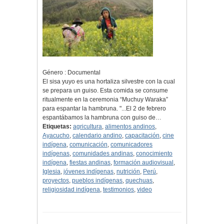
Género : Documental
El sisa yuyo es una hortaliza silvestre con la cual
se prepara un guiso. Esta comida se consume
ritualmente en la ceremonia “Muchuy Waraka”
para espantar la hambruna. "...El 2 de febrero
espantábamos la hambruna con guiso de…
Etiquetas:
agricultura
,
alimentos andinos
,
Ayacucho
,
calendario andino
,
capacitación
,
cine
indígena
,
comunicación
,
comunicadores
indígenas
,
comunidades andinas
,
conocimiento
indígena
,
fiestas andinas
,
formación audiovisual
,
Iglesia
,
jóvenes indígenas
,
nutrición
,
Perú
,
proyectos
,
pueblos indígenas
,
quechuas
,
religiosidad indígena
,
testimonios
,
video