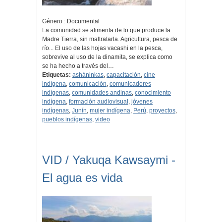
Género : Documental
La comunidad se alimenta de lo que produce la
Madre Tierra, sin maltratarla. Agricultura, pesca de
río... El uso de las hojas vacashi en la pesca,
sobrevive al uso de la dinamita, se explica como
se ha hecho a través del…
Etiquetas:
asháninkas
,
capacitación
,
cine
indígena
,
comunicación
,
comunicadores
indígenas
,
comunidades andinas
,
conocimiento
indígena
,
formación audiovisual
,
jóvenes
indígenas
,
Junín
,
mujer indígena
,
Perú
,
proyectos
,
pueblos indígenas
,
video
VID / Yakuqa Kawsaymi -
El agua es vida