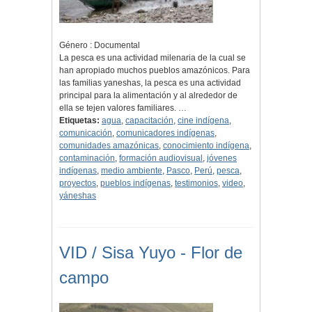
Género : Documental
La pesca es una actividad milenaria de la cual se
han apropiado muchos pueblos amazónicos. Para
las familias yaneshas, la pesca es una actividad
principal para la alimentación y al alrededor de
ella se tejen valores familiares. …
Etiquetas:
agua
,
capacitación
,
cine indígena
,
comunicación
,
comunicadores indígenas
,
comunidades amazónicas
,
conocimiento indígena
,
contaminación
,
formación audiovisual
,
jóvenes
indígenas
,
medio ambiente
,
Pasco
,
Perú
,
pesca
,
proyectos
,
pueblos indígenas
,
testimonios
,
video
,
yáneshas
VID / Sisa Yuyo - Flor de
campo