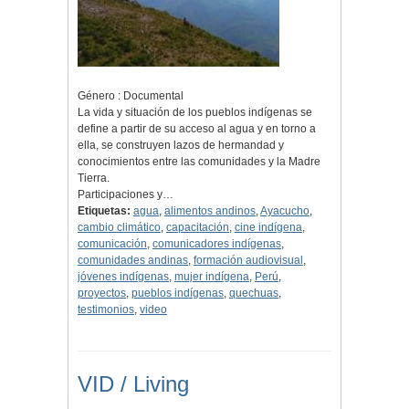
Género : Documental
La vida y situación de los pueblos indígenas se
define a partir de su acceso al agua y en torno a
ella, se construyen lazos de hermandad y
conocimientos entre las comunidades y la Madre
Tierra.
Participaciones y…
Etiquetas:
agua
,
alimentos andinos
,
Ayacucho
,
cambio climático
,
capacitación
,
cine indígena
,
comunicación
,
comunicadores indígenas
,
comunidades andinas
,
formación audiovisual
,
jóvenes indígenas
,
mujer indígena
,
Perú
,
proyectos
,
pueblos indígenas
,
quechuas
,
testimonios
,
video
VID / Living