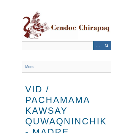
Saltar
al
contenido
principal
Menu
VID /
PACHAMAMA
KAWSAY
QUWAQNINCHIK
- MADRE