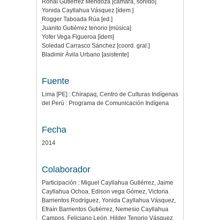
Ronal Gutiérrez Mendoza [cámara, sonido]
Yonida Cayllahua Vásquez [ídem.]
Rogger Taboada Rúa [ed.]
Juanito Gutiérrez tenorio [música]
Yofer Vega Figueroa [ídem]
Soledad Carrasco Sánchez [coord. gral.]
Bladimir Ávila Urbano [asistente]
Fuente
Lima [PE] : Chirapaq, Centro de Culturas Indígenas
del Perú : Programa de Comunicación Indígena
Fecha
2014
Colaborador
Participación : Miguel Cayllahua Gutiérrez, Jaime
Cayllahua Ochoa, Edison vega Gómez, Victoria
Barrientos Rodríguez, Yonida Cayllahua Vásquez,
Efraín Barrientos Gutiérrez, Nemesio Cayllahua
Campos, Feliciano León, Hilder Tenorio Vásquez