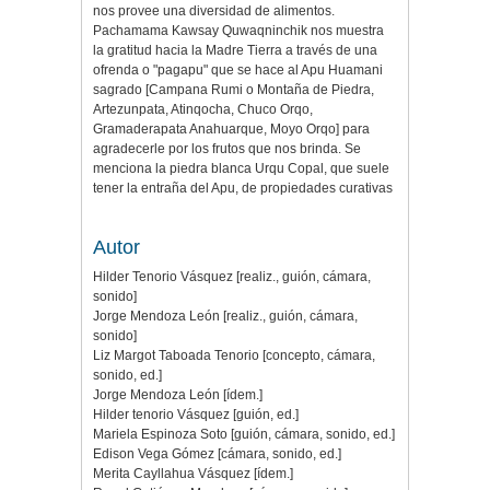
nos provee una diversidad de alimentos.
Pachamama Kawsay Quwaqninchik nos muestra
la gratitud hacia la Madre Tierra a través de una
ofrenda o "pagapu" que se hace al Apu Huamani
sagrado [Campana Rumi o Montaña de Piedra,
Artezunpata, Atinqocha, Chuco Orqo,
Gramaderapata Anahuarque, Moyo Orqo] para
agradecerle por los frutos que nos brinda. Se
menciona la piedra blanca Urqu Copal, que suele
tener la entraña del Apu, de propiedades curativas
Autor
Hilder Tenorio Vásquez [realiz., guión, cámara,
sonido]
Jorge Mendoza León [realiz., guión, cámara,
sonido]
Liz Margot Taboada Tenorio [concepto, cámara,
sonido, ed.]
Jorge Mendoza León [ídem.]
Hilder tenorio Vásquez [guión, ed.]
Mariela Espinoza Soto [guión, cámara, sonido, ed.]
Edison Vega Gómez [cámara, sonido, ed.]
Merita Cayllahua Vásquez [ídem.]