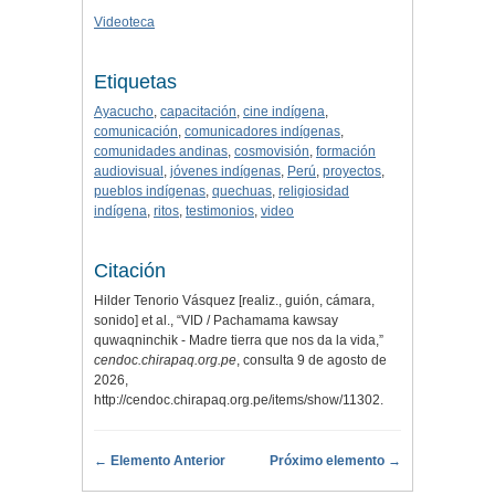
Videoteca
Etiquetas
Ayacucho
,
capacitación
,
cine indígena
,
comunicación
,
comunicadores indígenas
,
comunidades andinas
,
cosmovisión
,
formación
audiovisual
,
jóvenes indígenas
,
Perú
,
proyectos
,
pueblos indígenas
,
quechuas
,
religiosidad
indígena
,
ritos
,
testimonios
,
video
Citación
Hilder Tenorio Vásquez [realiz., guión, cámara,
sonido] et al., “VID / Pachamama kawsay
quwaqninchik - Madre tierra que nos da la vida,”
cendoc.chirapaq.org.pe
, consulta 9 de agosto de
2026,
http://cendoc.chirapaq.org.pe/items/show/11302
.
← Elemento Anterior
Próximo elemento →