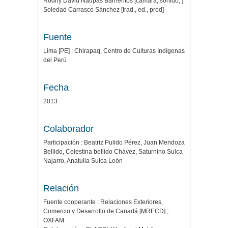
Rodny David Ñaupas Barrientos [cámara, sonido, ]
Soledad Carrasco Sánchez [trad., ed., prod]
Fuente
Lima [PE] : Chirapaq, Centro de Culturas Indígenas
del Perú
Fecha
2013
Colaborador
Participación : Beatriz Pulido Pérez, Juan Mendoza
Bellido, Celestina bellido Chávez, Saturnino Sulca
Najarro, Anatulia Sulca León
Relación
Fuente cooperante : Relaciones Exteriores,
Comercio y Desarrollo de Canadá [MRECD] ;
OXFAM