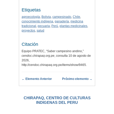
Etiquetas
agroecología
,
Bolivia
,
campesinado
,
Chile
,
conocimiento indígena
,
ganadería
,
medicina
tradicional
,
pecuaria
,
Perú
,
plantas medicinales
,
proyectos
,
salud
Citación
Equipo PRATEC, “Saber campesino andino,”
cendoc.chirapaq.org.pe
, consulta 10 de agosto de
2026,
http://cendoc.chirapaq.org.pe/items/show/9465
.
← Elemento Anterior
Próximo elemento →
CHIRAPAQ, CENTRO DE CULTURAS
INDIGENAS DEL PERU