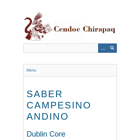
Saltar
al
contenido
principal
Menu
SABER
CAMPESINO
ANDINO
Dublin Core