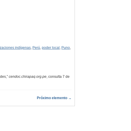
zaciones indígenas
,
Perú
,
poder local
,
Puno
,
ades,”
cendoc.chirapaq.org.pe
, consulta 7 de
Próximo elemento →