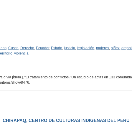
inas
,
Cusco
,
Derecho
,
Ecuador
,
Estado
,
justicia
,
legislación
,
mujeres
,
niñez
,
organi
territorio
,
violencia
ldivia [ídem.], “El tratamiento de conflictos / Un estudio de actas en 133 comunid
pe/items/show/8476
.
CHIRAPAQ, CENTRO DE CULTURAS INDIGENAS DEL PERU