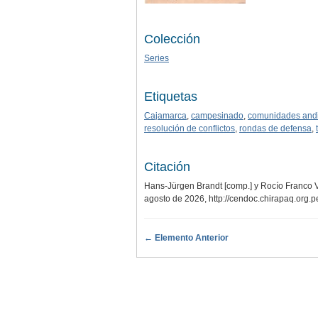
Colección
Series
Etiquetas
Cajamarca
,
campesinado
,
comunidades and
resolución de conflictos
,
rondas de defensa
,
Citación
Hans-Jürgen Brandt [comp.] y Rocío Franco Va
agosto de 2026,
http://cendoc.chirapaq.org.
← Elemento Anterior