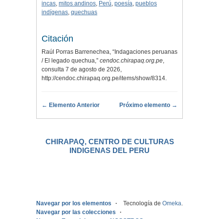
incas
,
mitos andinos
,
Perú
,
poesía
,
pueblos
indígenas
,
quechuas
Citación
Raúl Porras Barrenechea, “Indagaciones peruanas
/ El legado quechua,”
cendoc.chirapaq.org.pe
,
consulta 7 de agosto de 2026,
http://cendoc.chirapaq.org.pe/items/show/8314
.
← Elemento Anterior
Próximo elemento →
CHIRAPAQ, CENTRO DE CULTURAS
INDIGENAS DEL PERU
.
Navegar por los elementos
Tecnología de
Omeka
.
Navegar por las colecciones