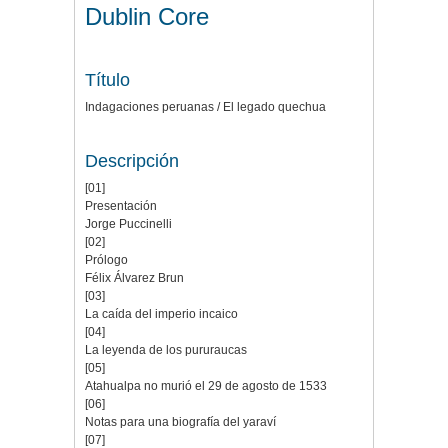
Dublin Core
Título
Indagaciones peruanas / El legado quechua
Descripción
[01]
Presentación
Jorge Puccinelli
[02]
Prólogo
Félix Álvarez Brun
[03]
La caída del imperio incaico
[04]
La leyenda de los pururaucas
[05]
Atahualpa no murió el 29 de agosto de 1533
[06]
Notas para una biografía del yaraví
[07]