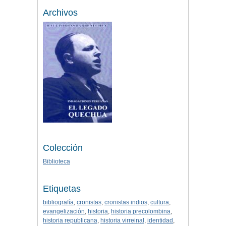
Archivos
Colección
Biblioteca
Etiquetas
bibliografía
,
cronistas
,
cronistas indios
,
cultura
,
evangelización
,
historia
,
historia precolombina
,
historia republicana
,
historia virreinal
,
identidad
,