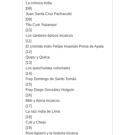
La crónica india
[08]
Juan Santa Cruz Pachacutic
[09]
Titu Cusi Yupanqui
[10]
Los cantares épicos incaicos
[11]
El cronista indio Felipe Huamán Poma de Ayala
[12]
Quipu y Quilca
[13]
Los quechuistas coloniales
[14]
Fray Domingo de Santo Tomás
[15]
Fray Diego González Holguín
[16]
Mito y épica incaicos
[17]
La raíz india de Lima
[18]
Coli y Chepi
[19]
Riva Agüero y la historia incaica