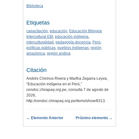
Biblioteca
Etiquetas
capacitación
,
educación
,
Educación Bilingüe
Intercultural EBI
,
educación indígena
,
interculturalidad
,
pedagogía-docencia
,
Perú
,
políticas públicas
,
pueblos indígenas
,
región
amazónica
,
región andina
Citación
Andrés Chirinos Rivera y Martha Zegarra Leyva,
“Educación indígena en el Perú,”
cendoc.chirapaq.org.pe
, consulta 7 de agosto de
2026,
http://cendoc.chirapaq.org.pe/items/show/8313
.
← Elemento Anterior
Próximo elemento →